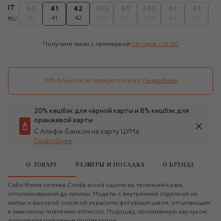
IT
40
41
42
42.5
43
43.5
44
45
4
40
41
42
42.5
43
43.5
44
45
4
RU
Получите заказ с примеркой
сегодня c 15:00
10% бонусов за первую покупку
Подробнее
20% кешбэк для чёрной карты и 8% кешбэк для
оранжевой карты
С Альфа-Банком на карту ЦУМа
Подробнее
О ТОВАРЕ
РАЗМЕРЫ И ПОСАДКА
О БРЕНДЕ
Сабо Roma оттенка Cordia wood сшили из телячьей кожи,
отполированной до патины. Модель с внутренней отделкой из
наппы и высокой союзкой украсили фигурным швом, отсылающим
к знаковому плетению Intreccio. Подошву, пропитанную каучуком,
дополнили рифленым протектором.