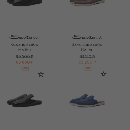
Кожаные сабо
Замшевые сабо
Malibu
Malibu
99 500 ₽
93 150 ₽
69 650 ₽
65 200 ₽
-
30
%
-
30
%