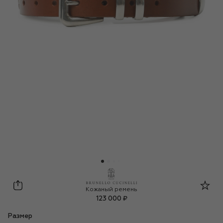
Brunello Cucinelli
Кожаный ремень
123 000 ₽
Размер