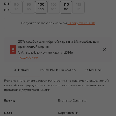
RU
90
95
100
105
110
115
90
95
100
105
110
115
RU
Получите заказ с примеркой
10 августа c 10:00
20% кешбэк для чёрной карты и 8% кешбэк для
оранжевой карты
С Альфа-Банком на карту ЦУМа
Подробнее
О ТОВАРЕ
РАЗМЕРЫ И ПОСАДКА
О БРЕНДЕ
Ремень с плетеным узором изготовили из тщательно выделанной
кожи. Аксессуар дополнили металлическими наконечником и
пряжкой с двумя тренчиками.
Бренд
Brunello Cucinelli
Цвет
Коричневый