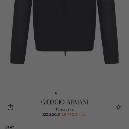
Giorgio Armani
Толстовка
122 500 ₽
85 750 ₽
-
30
%
Цвет