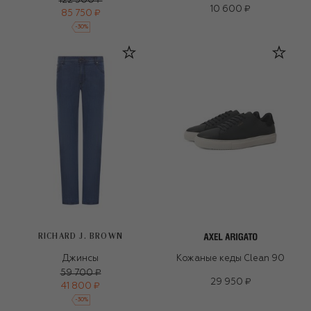
122 500 ₽
10 600 ₽
85 750 ₽
-
30
%
RICHARD J. BROWN
Джинсы
Кожаные кеды Clean 90
59 700 ₽
29 950 ₽
41 800 ₽
-
30
%