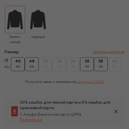
Темно-
Черный
синий
Размер
Таблица размеров
IT
46
48
50
52
54
56
58
60
46
48
50
52
54
56
58
60
RU
Получите заказ с примеркой
сегодня c 15:00
20% кешбэк для чёрной карты и 8% кешбэк для
оранжевой карты
С Альфа-Банком на карту ЦУМа
Подробнее