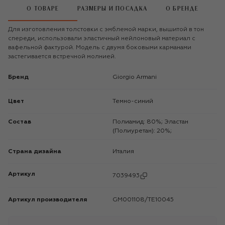
О ТОВАРЕ
РАЗМЕРЫ И ПОСАДКА
О БРЕНДЕ
Для изготовления толстовки с эмблемой марки, вышитой в тон
спереди, использовали эластичный нейлоновый материал с
вафельной фактурой. Модель с двумя боковыми карманами
застегивается встречной молнией.
Бренд
Giorgio Armani
Цвет
Темно-синий
Состав
Полиамид: 80%; Эластан
(Полиуретан): 20%;
Страна дизайна
Италия
Артикул
7039493
Артикул производителя
GM001108/TE10045