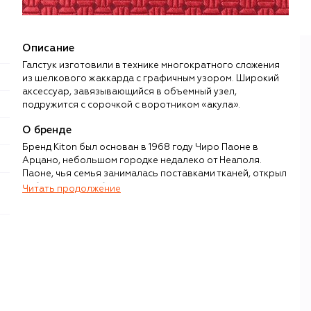
Описание
Галстук изготовили в технике многократного сложения
из шелкового жаккарда с графичным узором. Широкий
аксессуар, завязывающийся в объемный узел,
подружится с сорочкой с воротником «акула».
О бренде
Бренд Kiton был основан в 1968 году Чиро Паоне в
Арцано, небольшом городке недалеко от Неаполя.
Паоне, чья семья занималась поставками тканей, открыл
собственную фабрику с намерением шить
Читать продолжение
исключительные мужские костюмы с привлечением
лучших портных Италии. Со временем к костюмам
добавились повседневная одежда, обувь и аксессуары,
а в 1980-е годы у Kiton появилась и женская линия.
Производство бренда до сих пор ориентировано на
ручной труд в сочетании с передовыми современными
технологиями. Одной из важных особенностей бренда
остается работа с редкими и ценными тканями, среди