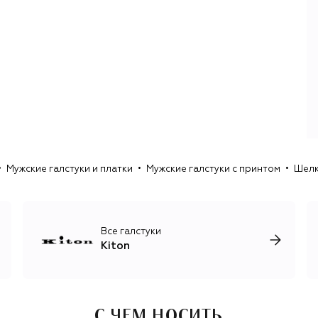
которых — кашемир, шерсть викуньи и шелк. Kiton также
занимается обучением новых поколений мастеров: в
2000 году бренд открыл собственную школу
портновского искусства, где обучает будущих
специалистов традиционным портновским техникам
кроя и шитья.
Современные коллекции Kiton — это готовая одежда
качества, сопоставимого с индивидуальным пошивом.
Обновления в ассортименте происходят четыре раза в
год и обязательно включают шерстяной и кашемировый
трикотаж, лаконичные брючные костюмы для мужчин и
Мужские галстуки и платки
Мужские галстуки с принтом
Шелк
женщин, роскошные базовые вещи, обувь и аксессуары.
Все галстуки
Kiton
С ЧЕМ НОСИТЬ