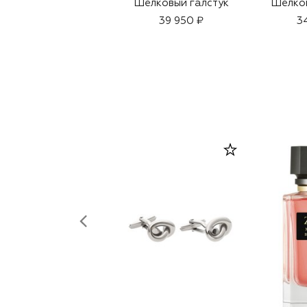
Шелковый галстук
Шелков
39 950 ₽
3