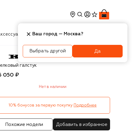
Ваш город —
Москва
?
ксессуары
Косметика
Интерьер
Новости
Выбрать другой
Да
ton
елковый галстук
6 050 ₽
Нет в наличии
10% бонусов за первую покупку
Подробнее
Похожие модели
Добавить в избранное