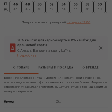
IT
46
48
50
52
54
56
58
60
6
46
48
50
52
54
56
58
60
6
RU
Получите заказ с примеркой
сегодня c 17:00
20% кешбэк для чёрной карты и 8% кешбэк для
оранжевой карты
С Альфа-Банком на карту ЦУМа
Подробнее
О ТОВАРЕ
РАЗМЕРЫ И ПОСАДКА
О БРЕНДЕ
Брюки из хлопковой ткани дополнили эластичной вставкой на
поясе сзади и патами с фирменными кнопками по бокам. Модель со
стрелками украсили логотипом, вышитым нитью в тон над одним из
четырех карманов.
Бренд
Zilli