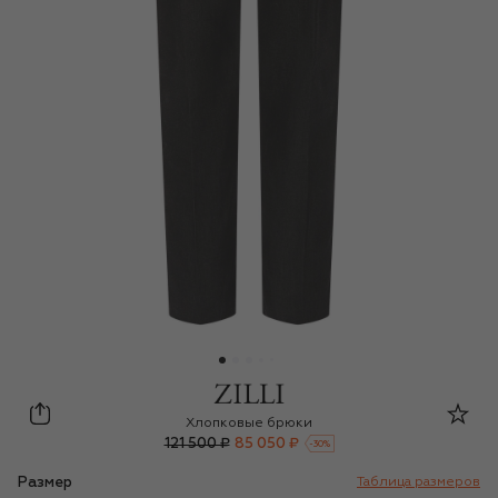
Zilli
Хлопковые брюки
121 500 ₽
85 050 ₽
-
30
%
Размер
Таблица размеров