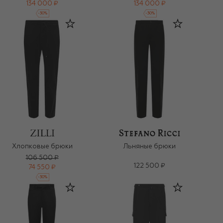
134 000 ₽
134 000 ₽
-
30
%
-
30
%
Хлопковые брюки
Льняные брюки
106 500 ₽
122 500 ₽
74 550 ₽
-
30
%