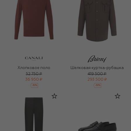
Хлопковое поло
Шелковая куртка-рубашка
52 750 ₽
419 500 ₽
36 950 ₽
293 500 ₽
-
30
%
-
30
%