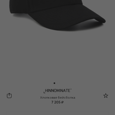
HINNOMINATE
Хлопковая бейсболка
7 205 ₽