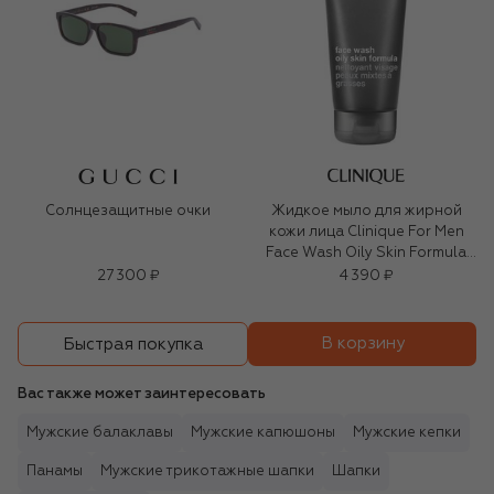
Солнцезащитные очки
Жидкое мыло для жирной
кожи лица Clinique For Men
Face Wash Oily Skin Formula
(200ml)
27 300 ₽
4 390 ₽
В корзину
Быстрая покупка
Вас также может заинтересовать
Мужские балаклавы
Мужские капюшоны
Мужские кепки
Панамы
Мужские трикотажные шапки
Шапки