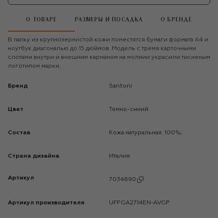
О ТОВАРЕ
РАЗМЕРЫ И ПОСАДКА
О БРЕНДЕ
В папку из крупнозернистой кожи поместятся бумаги формата А4 и
ноутбук диагональю до 15 дюймов. Модель с тремя карточными
слотами внутри и внешним карманом на молнии украсили тисненым
логотипом марки.
Бренд
Santoni
Цвет
Темно-синий
Состав
Кожа натуральная: 100%;
Страна дизайна
Италия
Артикул
7034690
Артикул производителя
UFPGA2714EN-AVGP