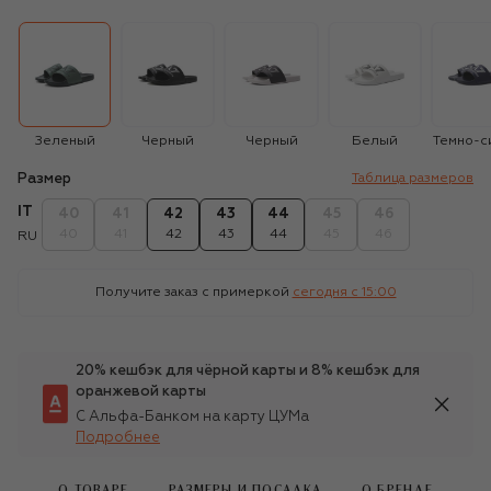
Зеленый
Черный
Черный
Белый
Темно-с
Размер
Таблица размеров
IT
40
41
42
43
44
45
46
40
41
42
43
44
45
46
RU
Получите заказ с примеркой
сегодня c 15:00
20% кешбэк для чёрной карты и 8% кешбэк для
оранжевой карты
С Альфа-Банком на карту ЦУМа
Подробнее
О ТОВАРЕ
РАЗМЕРЫ И ПОСАДКА
О БРЕНДЕ