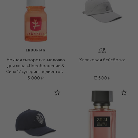
ERBORIAN
Ночная сыворотка-молочко
Хлопковая бейсболка
для лица «Преображение &
Сила 17 суперингредиентов»
(10ml)
3 000 ₽
13 500 ₽