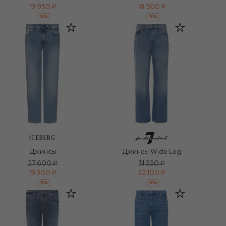
19 950 ₽
18 500 ₽
-
30
%
-
30
%
ICEBERG
Джинсы
Джинсы Wide Leg
27 600 ₽
31 550 ₽
19 300 ₽
22 100 ₽
-
30
%
-
30
%