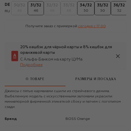
DE
30/32
31/32
32/32
33/32
34/32
35/32
36/32
46
46
48
48
50
50
52
RU
Получите заказ с примеркой
сегодня c 17:00
20% кешбэк для чёрной карты и 8% кешбэк для
оранжевой карты
С Альфа-Банком на карту ЦУМа
Подробнее
О ТОВАРЕ
РАЗМЕРЫ И ПОСАДКА
Джинсы с пятью карманами сшили из стрейчевого денима.
Выбеленную модель с искусственными заломами украсили
миниатюрной фирменной этикеткой сбоку и патчем с логотипом
сзади.
Бренд
BOSS Orange