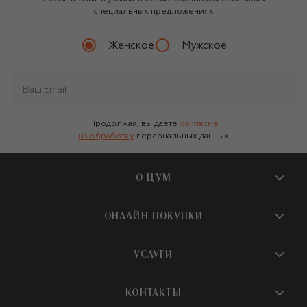
специальных предложениях
Женское
Мужское
Продолжая, вы даете
согласие
на обработку
персональных данных
О ЦУМ
О магазине
ОНЛАЙН ПОКУПКИ
Новости и события
Вопросы и ответы
УСЛУГИ
Бутики и ПВЗ ЦУМ
Мобильное приложение
Контакты
Шопинг-сервисы
КОНТАКТЫ
Доставка
Наша история