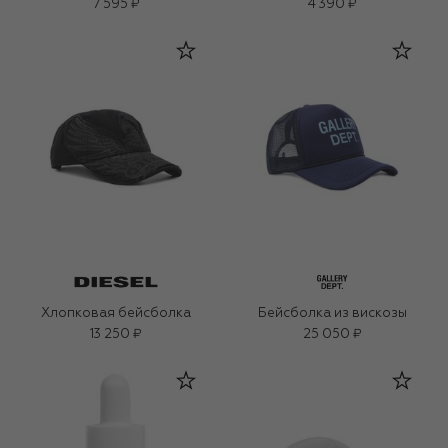
(200ml)
7 595 ₽
4 390 ₽
Хлопковая бейсболка
Бейсболка из вискозы
13 250 ₽
25 050 ₽