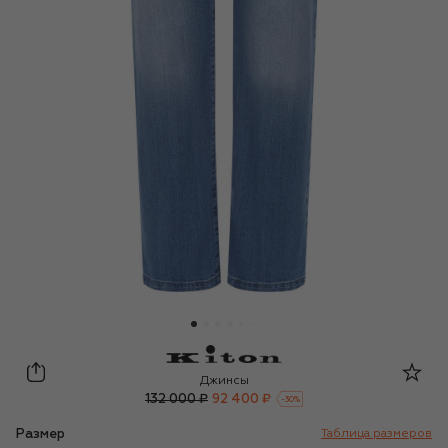
Kiton
Джинсы
132 000 ₽
92 400 ₽
-
30
%
Размер
Таблица размеров