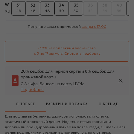
W
31
32
33
34
35
36
38
40
4
46
48
48
50
50
52
54
56
5
RU
Получите заказ с примеркой
завтра c 17:00
-30% на коллекции весна-лето 

с 3 по 17 августа!
Смотреть подборку
20% кешбэк для чёрной карты и 8% кешбэк для
оранжевой карты
С Альфа-Банком на карту ЦУМа
Подробнее
О ТОВАРЕ
РАЗМЕРЫ И ПОСАДКА
О БРЕНДЕ
Для пошива выбеленных джинсов использовали слегка
эластичный хлопковый деним. Модель с пятью карманами
дополнили брендированным патчем на поясе сзади, а шлевки для
ремня подчеркнули стежками фирменного алого оттенка.