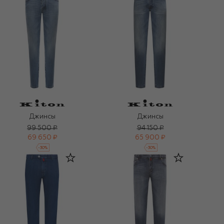
Джинсы
Джинсы
99 500 ₽
94 150 ₽
69 650 ₽
65 900 ₽
-
30
%
-
30
%