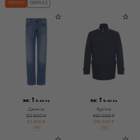
ОБРАЗ 1
ОБРАЗ 2
Джинсы
Куртка
132 000 ₽
495 000 ₽
92 400 ₽
346 500 ₽
-
30
%
-
30
%