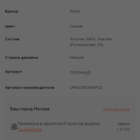
Бренд
Kiton
Цвет
Синий
Состав
Хлопок: 98%; Эластан
(Полиуретан): 2%;
Страна дизайна
Италия
Артикул
7031944
Артикул производителя
UPNJS1K0616F02
Ваш город
Москва
Другой город
Примерка в одном из 6 пунктов выдачи
Завтра
Подробнее
c 17:00