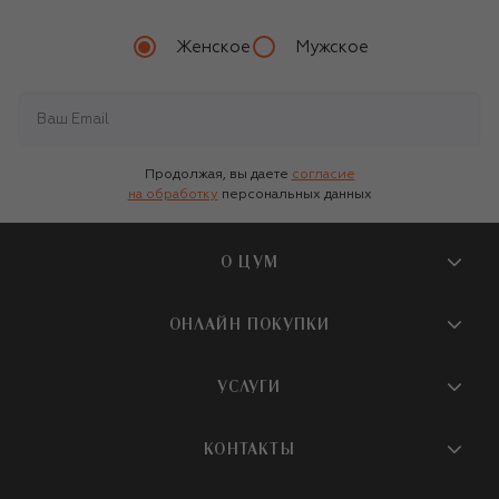
Женское
Мужское
Продолжая, вы даете
согласие
на обработку
персональных данных
О ЦУМ
О магазине
ОНЛАЙН ПОКУПКИ
Новости и события
Вопросы и ответы
УСЛУГИ
Бутики и ПВЗ ЦУМ
Мобильное приложение
Контакты
Шопинг-сервисы
КОНТАКТЫ
Доставка
Наша история
Шопинг со стилистом ЦУМ
Обмен и возврат