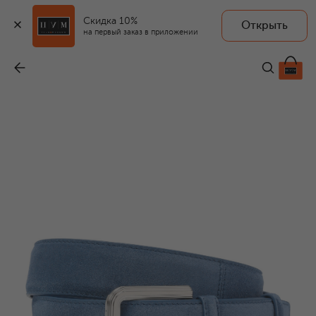
Скидка 10%
Открыть
на первый заказ в приложении
Замшевый ремень
-
110 000 ₽