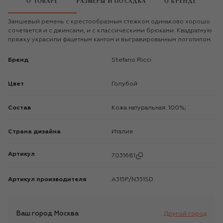
О ТОВАРЕ
РАЗМЕРЫ И ПОСАДКА
О БРЕНДЕ
Замшевый ремень с крестообразным стежком одинаково хорошо
сочетается и с джинсами, и с классическими брюками. Квадратную
пряжку украсили фацетным кантом и выгравированным логотипом.
Бренд
Stefano Ricci
Цвет
Голубой
Состав
Кожа натуральная: 100%;
Страна дизайна
Италия
Артикул
7031681
Артикул производителя
A315P/N351SD
Ваш город
Москва
Другой город