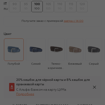
IT
90
95
100
105
110
115
120
90
95
100
105
110
115
120
RU
Получите заказ с примеркой
завтра c 14:00
Цвет
Голубой
Синий
Темно-
Бежевый
Серый
коричневый
20% кешбэк для чёрной карты и 8% кешбэк для
оранжевой карты
С Альфа-Банком на карту ЦУМа
Подробнее