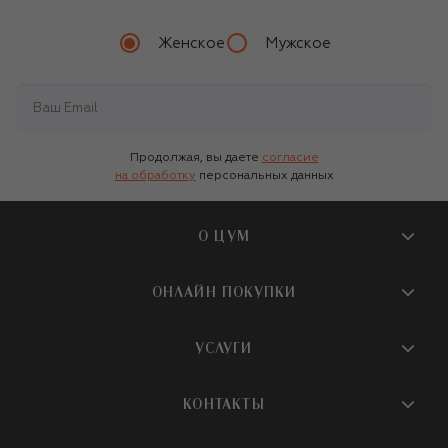
Женское
Мужское
Продолжая, вы даете
согласие
на обработку
персональных данных
О ЦУМ
О магазине
ОНЛАЙН ПОКУПКИ
Новости и события
Вопросы и ответы
УСЛУГИ
Бутики и ПВЗ ЦУМ
Мобильное приложение
Контакты
Шопинг-сервисы
КОНТАКТЫ
Доставка
Наша история
Шопинг со стилистом ЦУМ
Обмен и возврат