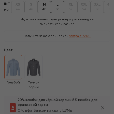
INT
XS
S
M
L
XL
XXL
3XL
4XL
44
46
48
50
52
54
56
58
RU
Изделие соответствует размеру, рекомендуем
выбирать свой размер
Получите заказ с примеркой
завтра c 19:00
Цвет
Голубой
Темно-
серый
20% кешбэк для чёрной карты и 8% кешбэк для
оранжевой карты
С Альфа-Банком на карту ЦУМа