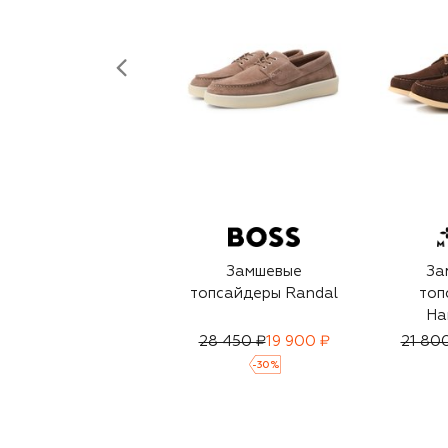
Замшевые
За
топсайдеры Randal
топ
Ha
28 450 ₽
19 900 ₽
21 80
-
30
%