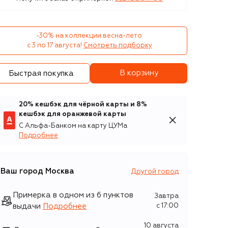
-30% на коллекции весна-лето 

с 3 по 17 августа!
Смотреть подборку
В корзину
Быстрая покупка
20% кешбэк для чёрной карты и 8%
кешбэк для оранжевой карты
С Альфа-Банком на карту ЦУМа
Подробнее
Ваш город
Москва
Другой город
Примерка в одном из 6 пунктов
Завтра
выдачи
Подробнее
c 17:00
10 августа