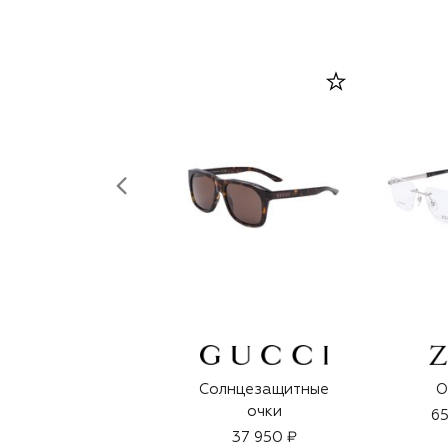
Солнцезащитные
О
очки
65
37 950 ₽