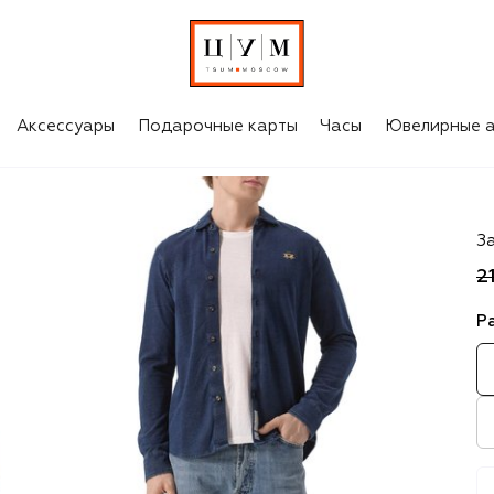
Аксессуары
Подарочные карты
Часы
Ювелирные а
M
З
2
Р