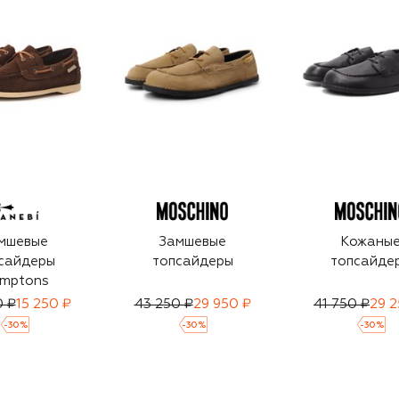
мшевые
Замшевые
Кожаны
сайдеры
топсайдеры
топсайде
mptons
0 ₽
15 250 ₽
43 250 ₽
29 950 ₽
41 750 ₽
29 2
-
30
%
-
30
%
-
30
%