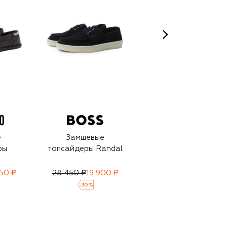
е
Замшевые
Замшевые
ры
топсайдеры Randal
топсайдеры
Hamptons
50 ₽
28 450 ₽
19 900 ₽
21 800 ₽
15 250 ₽
-
30
%
-
30
%