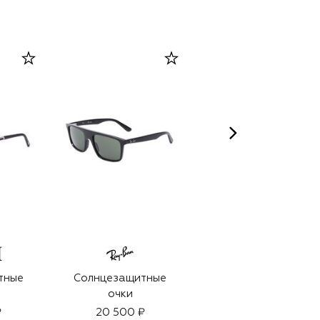
тные
Солнцезащитные
Парфюмерная вода
очки
Millesime Night
Vetiver (100ml)
₽
20 500 ₽