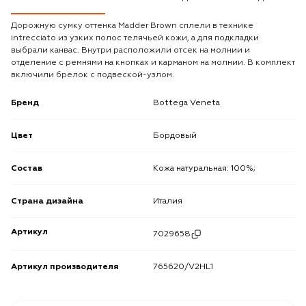
Дорожную сумку оттенка Madder Brown сплели в технике
intrecciato из узких полос телячьей кожи, а для подкладки
выбрали канвас. Внутри расположили отсек на молнии и
отделение с ремнями на кнопках и карманом на молнии. В комплект
включили брелок с подвеской-узлом.
Бренд
Bottega Veneta
Цвет
Бордовый
Состав
Кожа натуральная: 100%;
Страна дизайна
Италия
Артикул
7029658
Артикул производителя
765620/V2HL1