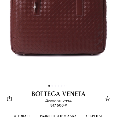
Bottega Veneta
Дорожная сумка
817 500 ₽
О ТОВАРЕ
РАЗМЕРЫ И ПОСАДКА
О БРЕНДЕ