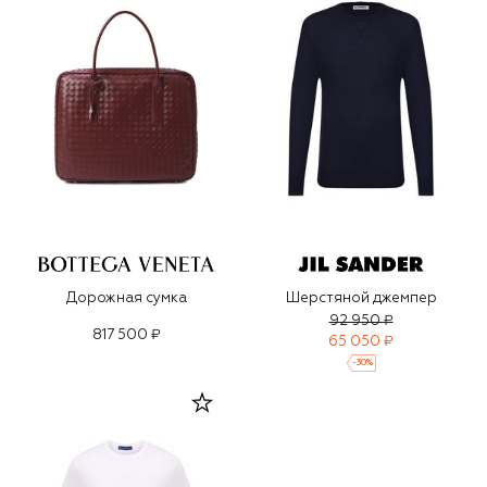
Дорожная сумка
Шерстяной джемпер
92 950 ₽
817 500 ₽
65 050 ₽
-
30
%