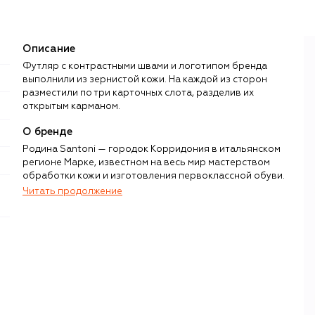
Описание
Футляр с контрастными швами и логотипом бренда
выполнили из зернистой кожи. На каждой из сторон
разместили по три карточных слота, разделив их
открытым карманом.
О бренде
Родина Santoni — городок Корридония в итальянском
регионе Марке, известном на весь мир мастерством
обработки кожи и изготовления первоклассной обуви.
Именно в Марке в 1975 году Андреа Сантони открыл
Читать продолжение
небольшую мастерскую по созданию мужских туфель и
ботинок. Редкое сочетание артизанальных техник и
актуального дизайна быстро принесло бренду успех.
Бренд Santoni с самого начала выделялся скрупулезным
вниманием к деталям, использованием лучших
материалов и выбором сложных, но надежных и
эффектных техник пошива и финишинга. Например, все
мужские пары Santoni отличаются долговечной и