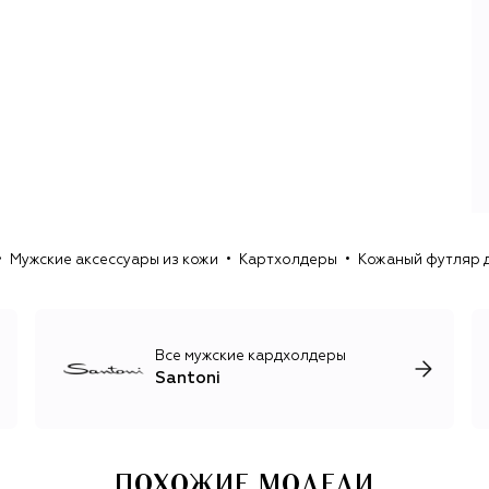
надежной конструкцией Goodyear Welted с прошитым
рантом, а также окрашиванием anticatura: чтобы
добиться нужного цвета, мастер покрывает каждую пару
краской разных оттенков — слой за слоем, в течение
нескольких часов.
В начале 2000-х к семейному делу в качестве
генерального директора присоединился сын
основателя — Джузеппе Сантони. Сегодня бренд
выпускает мужскую и женскую обувь вневременного
дизайна: помимо классических оксфордов и дерби, в
коллекции есть кроссовки и кеды, босоножки и
Мужские аксессуары из кожи
Картхолдеры
Кожаный футляр д
сандалии, сапоги и ботильоны, выполненные в лучших
традициях итальянского обувного мастерства.
Все мужские кардхолдеры
Santoni
ПОХОЖИЕ МОДЕЛИ