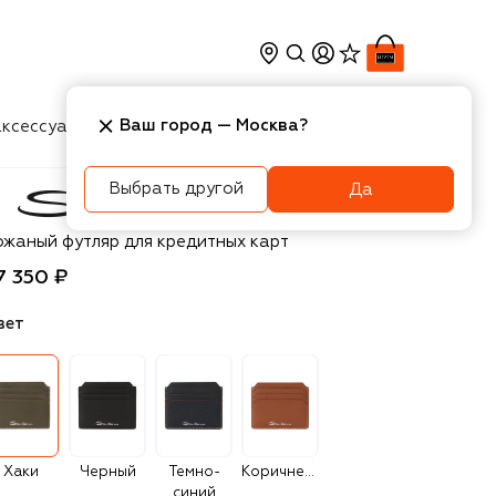
Ваш город —
Москва
?
ксессуары
Косметика
Интерьер
Новости
Выбрать другой
Да
antoni
ожаный футляр для кредитных карт
7 350 ₽
вет
Хаки
Черный
Темно-
Коричневый
синий