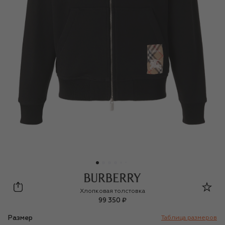
Burberry
Хлопковая толстовка
99 350 ₽
Размер
Таблица размеров