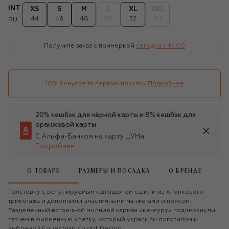
INT
XS
S
M
L
XL
XXL
44
46
48
50
52
54
RU
Получите заказ с примеркой
сегодня c 14:00
10% бонусов за первую покупку
Подробнее
20% кешбэк для чёрной карты и 8% кешбэк для
оранжевой карты
С Альфа-Банком на карту ЦУМа
Подробнее
О ТОВАРЕ
РАЗМЕРЫ И ПОСАДКА
О БРЕНДЕ
Толстовку с регулируемым капюшоном сшили из хлопкового
трикотажа и дополнили эластичными манжетами и поясом.
Разделенный встречной молнией карман «кенгуру» подчеркнули
патчем в фирменную клетку, который украсили логотипом и
эмблемой Equestrian Knight Design.