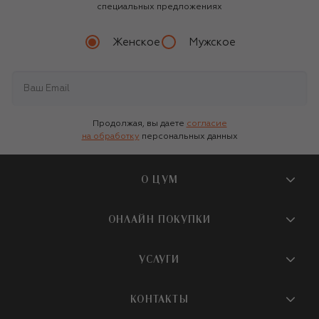
специальных предложениях
Женское
Мужское
Продолжая, вы даете
согласие
на обработку
персональных данных
О ЦУМ
О магазине
ОНЛАЙН ПОКУПКИ
Новости и события
Вопросы и ответы
УСЛУГИ
Бутики и ПВЗ ЦУМ
Мобильное приложение
Контакты
Шопинг-сервисы
КОНТАКТЫ
Доставка
Наша история
Шопинг со стилистом ЦУМ