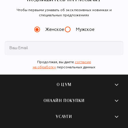
Чтобы первыми узнавать об эксклюзивных новинках и
специальных предложениях
Женское
Мужское
Продолжая, вы даете
согласие
на обработку
персональных данных
О ЦУМ
О магазине
ОНЛАЙН ПОКУПКИ
Новости и события
Вопросы и ответы
УСЛУГИ
Бутики и ПВЗ ЦУМ
Мобильное приложение
Контакты