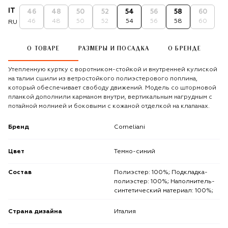
IT
46
48
50
52
54
56
58
60
46
48
50
52
54
56
58
60
RU
О ТОВАРЕ
РАЗМЕРЫ И ПОСАДКА
О БРЕНДЕ
Утепленную куртку с воротником-стойкой и внутренней кулиской
на талии сшили из ветростойкого полиэстерового поплина,
который обеспечивает свободу движений. Модель со штормовой
планкой дополнили карманом внутри, вертикальным нагрудным с
потайной молнией и боковыми с кожаной отделкой на клапанах.
Бренд
Corneliani
Цвет
Темно-синий
Состав
Полиэстер: 100%; Подкладка-
полиэстер: 100%; Наполнитель-
синтетический материал: 100%;
Страна дизайна
Италия