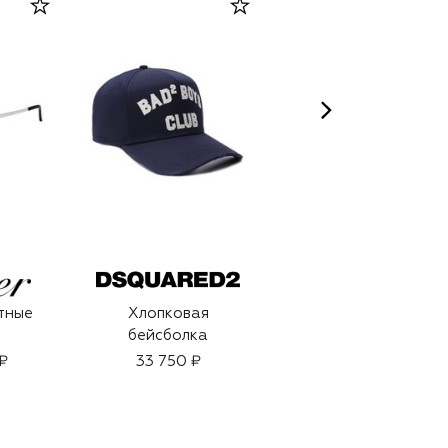
ROJA PARFUMS
тные
Хлопковая
Парфюмерная вода
бейсболка
Oceania (100ml)
₽
33 750 ₽
61 050 ₽