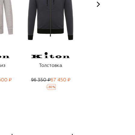
 из
Толстовка
Толстовка из
вискозы
600 ₽
96 350 ₽
67 450 ₽
136 000 ₽
95 200 ₽
-
30
%
-
30
%