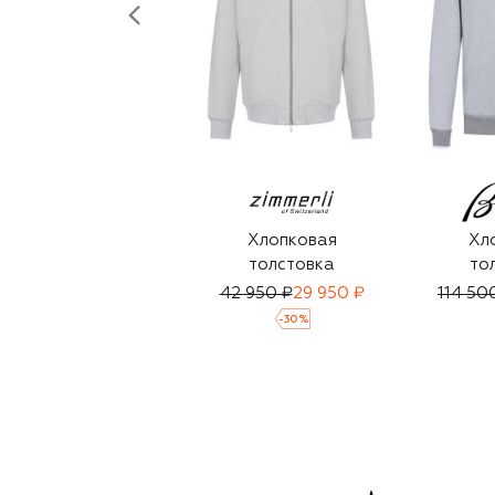
Хлопковая
Хл
толстовка
то
42 950 ₽
29 950 ₽
114 50
-
30
%