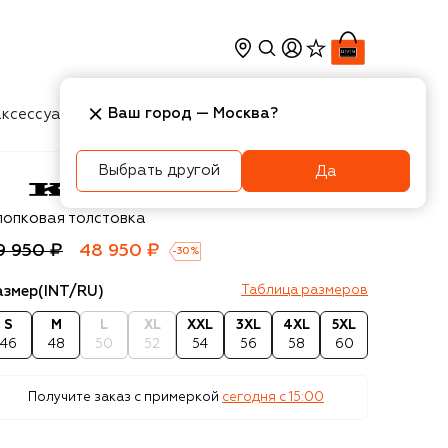
Ваш город —
Москва
?
ксессуары
Косметика
Интерьер
Новости
Выбрать другой
Да
ton
лопковая толстовка
9 950 ₽
48 950 ₽
-
30
%
азмер
(INT/RU)
Таблица размеров
S
M
L
XL
XXL
3XL
4XL
5XL
46
48
50
52
54
56
58
60
Получите заказ с примеркой
сегодня c 15:00