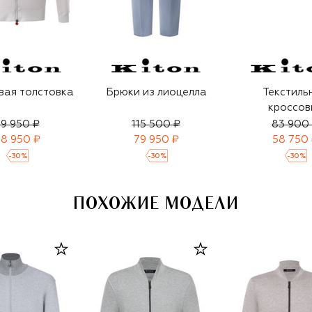
вая толстовка
Брюки из лиоцелла
Текстиль
кроссов
9 950 ₽
115 500 ₽
83 900
8 950 ₽
79 950 ₽
58 750
-
30
%
-
30
%
-
30
%
ПОХОЖИЕ МОДЕЛИ