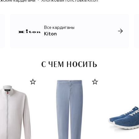
жские кардиганы
Хлопковая толстовка Kiton
трикотаж, лаконичные брючные костюмы для мужчин и
женщин, роскошные базовые вещи, обувь и аксессуары.
Все кардиганы
Kiton
С ЧЕМ НОСИТЬ