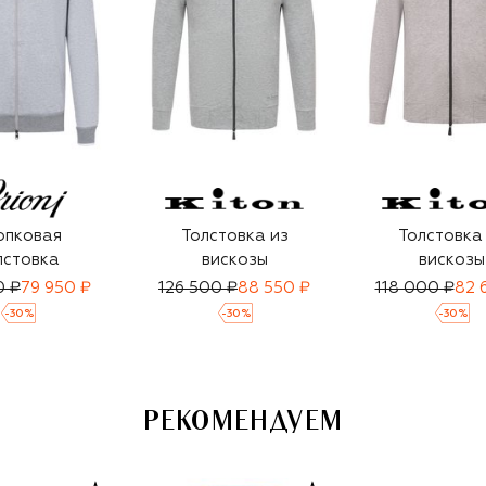
опковая
Толстовка из
Толстовка
лстовка
вискозы
вискозы
0 ₽
79 950 ₽
126 500 ₽
88 550 ₽
118 000 ₽
82 
-
30
%
-
30
%
-
30
%
РЕКОМЕНДУЕМ