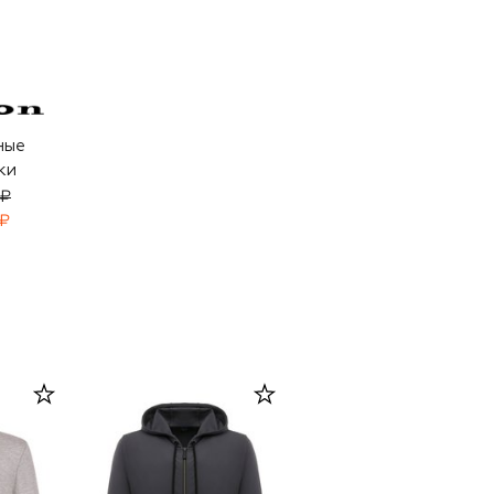
ные
ки
 ₽
 ₽