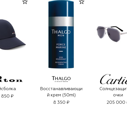
йсболка
Восстанавливающи
Солнцезащи
й крем (50ml)
очки
1 850 ₽
8 350 ₽
205 000 