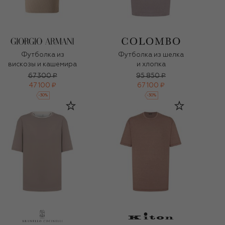
Футболка из
Футболка из шелка
вискозы и кашемира
и хлопка
67 300 ₽
95 850 ₽
47 100 ₽
67 100 ₽
-
30
%
-
30
%