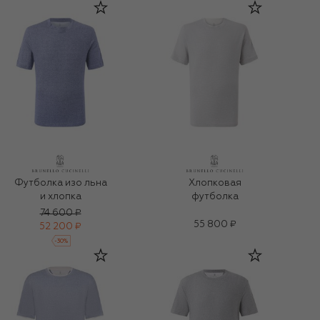
Футболка изо льна
Хлопковая
и хлопка
футболка
74 600 ₽
55 800 ₽
52 200 ₽
-
30
%