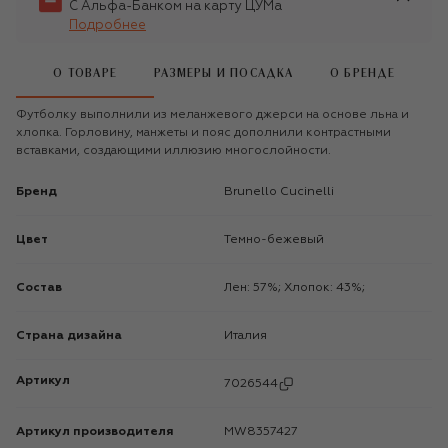
С Альфа-Банком на карту ЦУМа
Подробнее
О ТОВАРЕ
РАЗМЕРЫ И ПОСАДКА
О БРЕНДЕ
Футболку выполнили из меланжевого джерси на основе льна и
хлопка. Горловину, манжеты и пояс дополнили контрастными
вставками, создающими иллюзию многослойности.
Бренд
Brunello Cucinelli
Цвет
Темно-бежевый
Состав
Лен: 57%; Хлопок: 43%;
Страна дизайна
Италия
Артикул
7026544
Артикул производителя
MW8357427