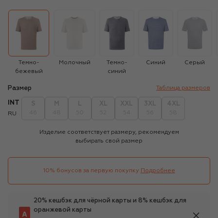
Темно-
Молочный
Темно-
Синий
Серый
бежевый
синий
Размер
Таблица размеров
INT
S
M
L
XL
XXL
3XL
4XL
46
48
50
52
54
56
58
RU
Изделие соответствует размеру, рекомендуем
выбирать свой размер
10% бонусов за первую покупку
Подробнее
20% кешбэк для чёрной карты и 8% кешбэк для
оранжевой карты