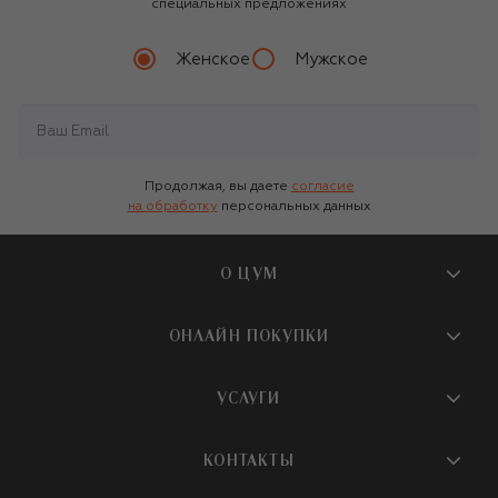
специальных предложениях
Женское
Мужское
Продолжая, вы даете
согласие
на обработку
персональных данных
О ЦУМ
О магазине
ОНЛАЙН ПОКУПКИ
Новости и события
Вопросы и ответы
УСЛУГИ
Бутики и ПВЗ ЦУМ
Мобильное приложение
Контакты
Шопинг-сервисы
КОНТАКТЫ
Доставка
Наша история
Шопинг со стилистом ЦУМ