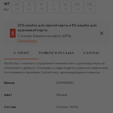
INT
XS
S
M
L
XL
XXL
3XL
44
46
48
50
52
54
56
RU
20% кешбэк для чёрной карты и 8% кешбэк для
оранжевой карты
С Альфа-Банком на карту ЦУМа
Подробнее
О ТОВАРЕ
РАЗМЕРЫ И ПОСАДКА
О БРЕНДЕ
Футболку с немного спущенной линией плеч сшили вручную из
хлопкового джерси. Спереди и сзади модель украсили надписями,
логотипами и принтами Sometimes, напоминающими комиксы.
Бренд
DOMREBEL
Цвет
Белый
Состав
Хлопок: 100%;