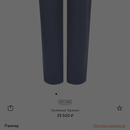
120% Lino
Льняные брюки
29 500 ₽
Размер
Таблица размеров