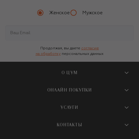
Женское
Мужское
Продолжая, вы даете
согласие
на обработку
персональных данных
О ЦУМ
О магазине
ОНЛАЙН ПОКУПКИ
Новости и события
Вопросы и ответы
УСЛУГИ
Бутики и ПВЗ ЦУМ
Мобильное приложение
Контакты
Шопинг-сервисы
КОНТАКТЫ
Доставка
Наша история
Шопинг со стилистом ЦУМ
Обмен и возврат