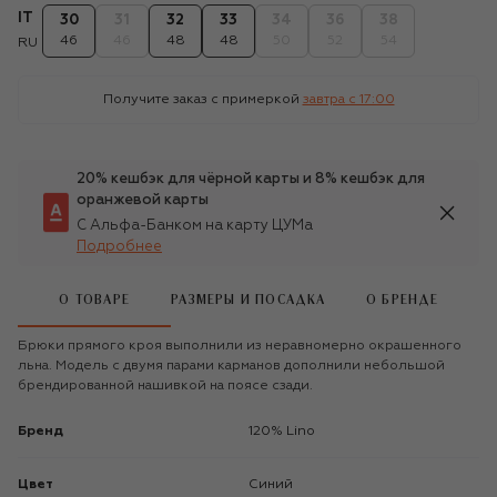
IT
30
31
32
33
34
36
38
46
46
48
48
50
52
54
RU
Получите заказ с примеркой
завтра c 17:00
20% кешбэк для чёрной карты и 8% кешбэк для
оранжевой карты
С Альфа-Банком на карту ЦУМа
Подробнее
О ТОВАРЕ
РАЗМЕРЫ И ПОСАДКА
О БРЕНДЕ
Брюки прямого кроя выполнили из неравномерно окрашенного
льна. Модель с двумя парами карманов дополнили небольшой
брендированной нашивкой на поясе сзади.
Бренд
120% Lino
Цвет
Синий