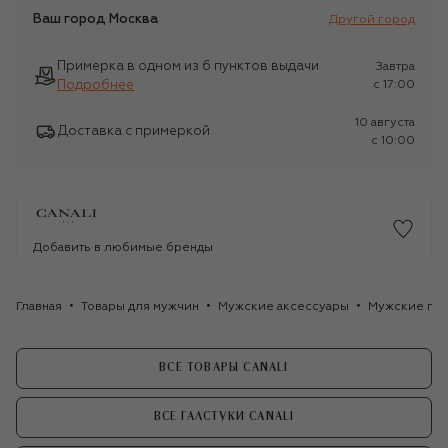
Ваш город
Москва
Другой город
Примерка в одном из 6 пунктов выдачи
Завтра
Подробнее
c 17:00
10 августа
Доставка с примеркой
c 10:00
Добавить в любимые бренды
Главная
Товары для мужчин
Мужские аксессуары
Мужские гал
ВСЕ ТОВАРЫ CANALI
ВСЕ ГАЛСТУКИ CANALI