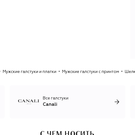
традиционное мастерство и ручной труд уже более 90
лет остаются для бренда неотъемлемой составляющей
ежедневной работы.
Canali предлагает вневременной функциональный
гардероб, в центре которого — брючные костюмы с
более чем шестью вариантами посадки пиджака, линия
рубашек и традиционная верхняя одежда для мужчин на
любой сезон.
Аксессуары представлены элегантной итальянской
классикой: характерными шелковыми галстуками с
Мужские галстуки и платки
Мужские галстуки с принтом
Шелк
орнаментами, головными уборами и перчатками,
кожаными ремнями и обувью в стиле smart casual.
Все галстуки
Canali
С ЧЕМ НОСИТЬ