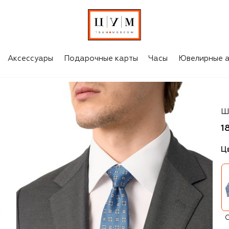
Аксессуары
Подарочные карты
Часы
Ювелирные а
Ca
Ш
1
Ц
С