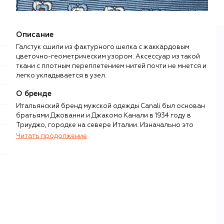
Описание
Галстук сшили из фактурного шелка с жаккардовым
цветочно-геометрическим узором. Аксессуар из такой
ткани с плотным переплетением нитей почти не мнется и
легко укладывается в узел.
О бренде
Итальянский бренд мужской одежды Canali был основан
братьями Джованни и Джакомо Канали в 1934 году в
Триуджо, городке на севере Италии. Изначально это
была небольшая мастерская по пошиву одежды и
Читать продолжение
костюмов на заказ, однако в 1970-х годах компания
переключила внимание на создание готовой одежды,
постепенно дополнив ассортимент вещами, которые
сегодня считаются ее специалитетом, — рубашками,
формальной обувью и цветными галстуками.
Современный бренд Canali возглавляет представитель
третьего поколения семьи — Стефано Канали. Несмотря
на внедрение в производство современных технологий,