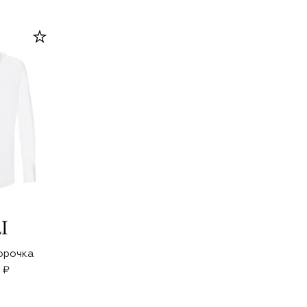
орочка
 ₽