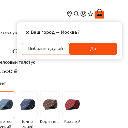
Ваш город —
Москва
?
ксессуары
Косметика
Интерьер
Новости
Выбрать другой
Да
nali
елковый галстук
8 500 ₽
вет
ветло-
Темно-
Коричневый
Красный
синий
синий