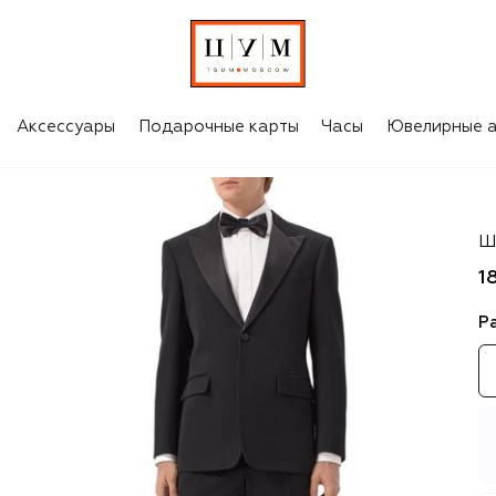
Аксессуары
Подарочные карты
Часы
Ювелирные а
Bu
Ш
1
Р