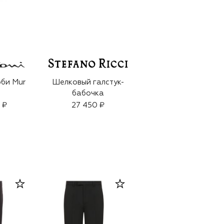
би Mur
Шелковый галстук-
бабочка
 ₽
27 450 ₽