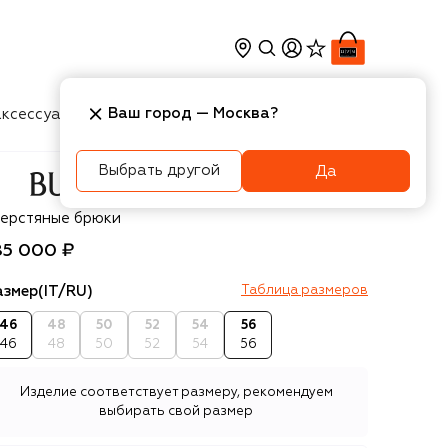
Ваш город —
Москва
?
ксессуары
Косметика
Интерьер
Новости
Выбрать другой
Да
rberry
ерстяные брюки
85 000 ₽
азмер
(IT/RU)
Таблица размеров
46
48
50
52
54
56
46
48
50
52
54
56
Изделие соответствует размеру, рекомендуем
выбирать свой размер