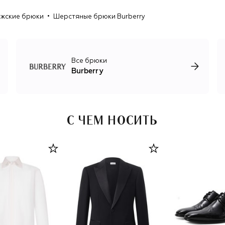
жские брюки
Шерстяные брюки Burberry
К 2020-м годам Burberry подошел в статусе модной
империи: бренд выпускает не только тренчи, но и
полноценные коллекции мужской, женской и детской
одежды, парфюмерию и товары для дома. Основное
производство по-прежнему сосредоточено в Англии, а
Все брюки
вектор развития марки сегодня определяет креативный
Burberry
директор Дэниел Ли, который вывел консервативный
английский бренд в высшую лигу мировой моды.
С ЧЕМ НОСИТЬ