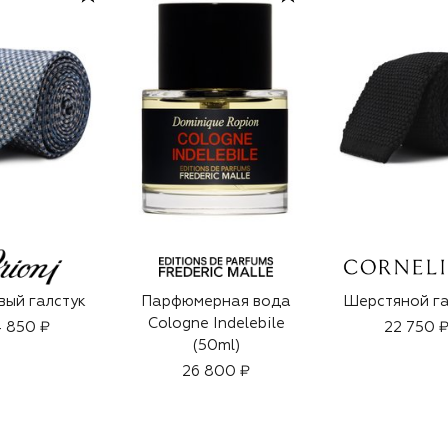
ый галстук
Парфюмерная вода
Шерстяной га
Cologne Indelebile
 850 ₽
22 750 
(50ml)
26 800 ₽