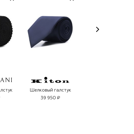
лстук
Шелковый галстук
Парфюмерная вода
Musc Ravageur
₽
39 950 ₽
(100ml)
37 200 ₽