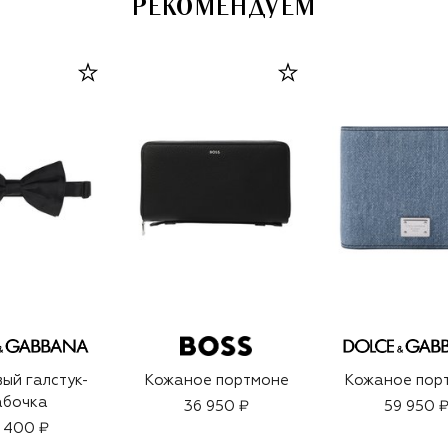
РЕКОМЕНДУЕМ
ый галстук-
Кожаное портмоне
Кожаное пор
абочка
36 950 ₽
59 950 
 400 ₽