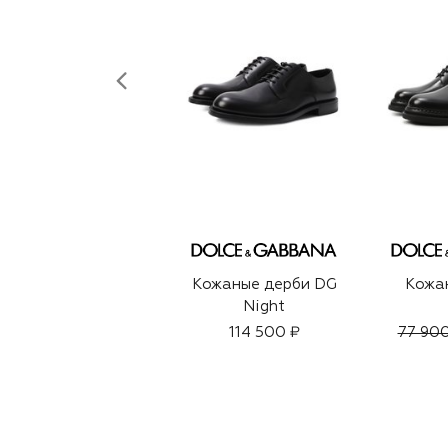
Кожаные дерби DG
Кожа
Night
114 500 ₽
77 900