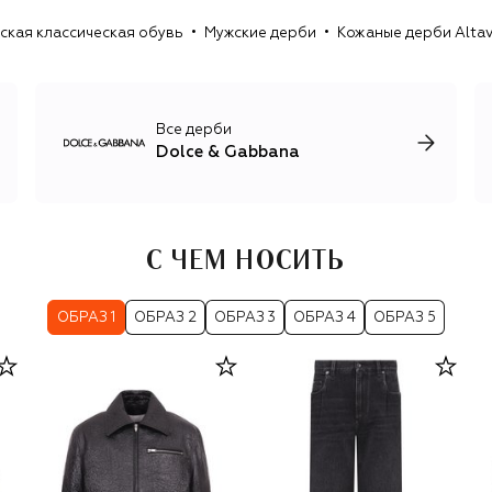
для детей, косметика и парфюмерия, кроме того, каждый
ская классическая обувь
Мужские дерби
Кожаные дерби Altav
год Dolce & Gabbana представляют коллекцию от-кутюр
и линию высокого ювелирного искусства Alta Moda.
Все дерби
Dolce & Gabbana
С ЧЕМ НОСИТЬ
ОБРАЗ 1
ОБРАЗ 2
ОБРАЗ 3
ОБРАЗ 4
ОБРАЗ 5