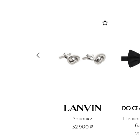
Запонки
Шелков
б
32 900 ₽
21