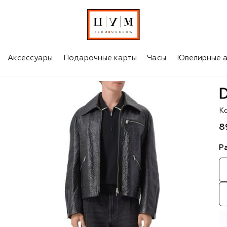
Аксессуары
Подарочные карты
Часы
Ювелирные а
D
К
8
Р