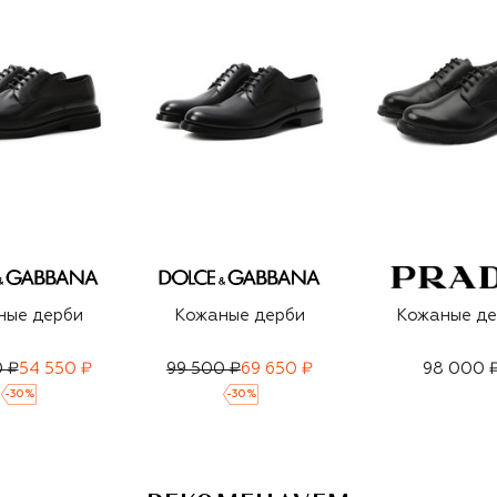
ные дерби
Кожаные дерби
Кожаные де
 ₽
54 550 ₽
99 500 ₽
69 650 ₽
98 000 
-
30
%
-
30
%