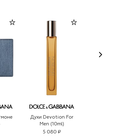
тмоне
Духи Devotion For
Набор из кожи
Men (10ml)
крокодила
₽
5 080 ₽
800 000 ₽