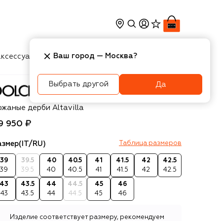
Ваш город —
Москва
?
ксессуары
Косметика
Интерьер
Новости
Выбрать другой
Да
olce & Gabbana
ожаные дерби Altavilla
9 950 ₽
азмер
(IT/RU)
Таблица размеров
39
39.5
40
40.5
41
41.5
42
42.5
39
39.5
40
40.5
41
41.5
42
42.5
43
43.5
44
44.5
45
46
43
43.5
44
44.5
45
46
Изделие соответствует размеру, рекомендуем