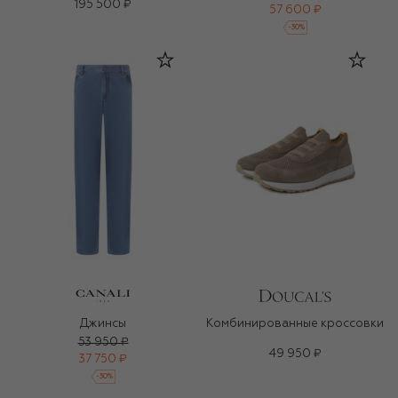
195 500 ₽
57 600 ₽
-
30
%
Джинсы
Комбинированные кроссовки
53 950 ₽
49 950 ₽
37 750 ₽
-
30
%