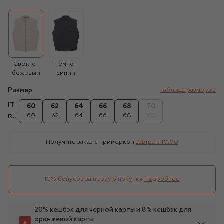
Светло-
Темно-
бежевый
синий
Размер
Таблица размеров
IT
60
62
64
66
68
70
60
62
64
66
68
70
RU
Получите заказ с примеркой
завтра c 10:00
10% бонусов за первую покупку
Подробнее
20% кешбэк для чёрной карты и 8% кешбэк для
оранжевой карты