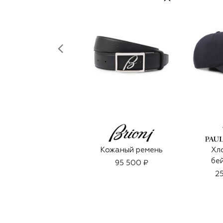
Кожаный ремень
Хл
бе
95 500 ₽
25