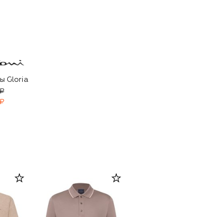
ы Gloria
 ₽
 ₽