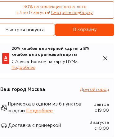
-30% на коллекции весна-лето 

с 3 по 17 августа!
Смотреть подборку
В корзину
Быстрая покупка
20% кешбэк для чёрной карты и 8%
кешбэк для оранжевой карты
С Альфа-Банком на карту ЦУМа
Подробнее
Ваш город
Москва
Другой город
Примерка в одном из 6 пунктов
Завтра
выдачи
Подробнее
c 19:00
8 августа
Доставка с примеркой
c 10:00