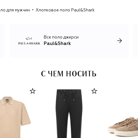
гардероб для активного времяпрепровождения не
ло для мужчин
Хлопковое поло Paul&Shark
только в море, но и в городе.
Все поло джерси
Paul&Shark
С ЧЕМ НОСИТЬ