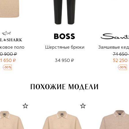
ковое поло
Шерстяные брюки
Замшевые кед
0 900 ₽
74 650
21 650 ₽
34 950 ₽
52 250
-
30
%
-
30
%
ПОХОЖИЕ МОДЕЛИ