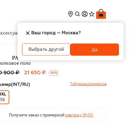
Ваш город —
Москва
?
ксессуары
Косметика
Интерьер
Новости
Выбрать другой
Да
aul&Shark
лопковое поло
0 900 ₽
21 650 ₽
-
30
%
азмер
(INT/RU)
Таблица размеров
3XL
56
Получите заказ с примеркой
завтра c 19:00