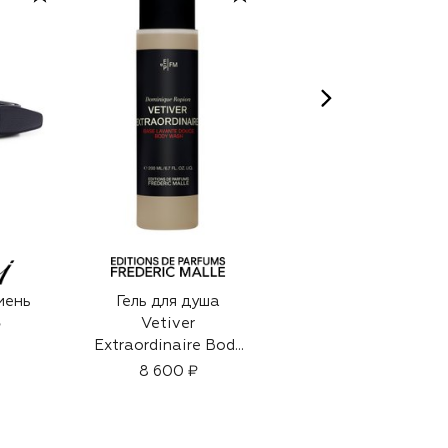
мень
Гель для душа
Хлопковая
Vetiver
бейсболка
₽
Extraordinaire Body
13 500 ₽
Wash (200ml)
8 600 ₽