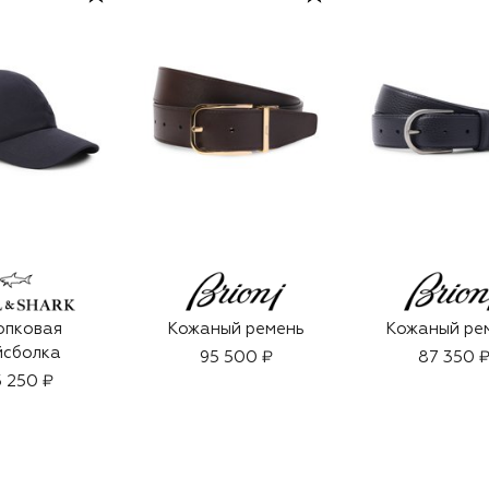
опковая
Кожаный ремень
Кожаный ре
йсболка
95 500 ₽
87 350 
 250 ₽