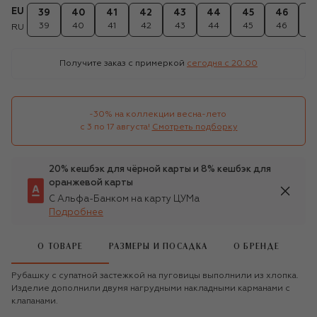
EU
39
40
41
42
43
44
45
46
4
39
40
41
42
43
44
45
46
4
RU
Получите заказ с примеркой
сегодня c 20:00
-30% на коллекции весна-лето 

с 3 по 17 августа!
Смотреть подборку
20% кешбэк для чёрной карты и 8% кешбэк для
оранжевой карты
С Альфа-Банком на карту ЦУМа
Подробнее
О ТОВАРЕ
РАЗМЕРЫ И ПОСАДКА
О БРЕНДЕ
Рубашку с супатной застежкой на пуговицы выполнили из хлопка.
Изделие дополнили двумя нагрудными накладными карманами с
клапанами.