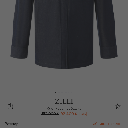
Zilli
Хлопковая рубашка
132 000 ₽
92 400 ₽
-
30
%
Размер
Таблица размеров