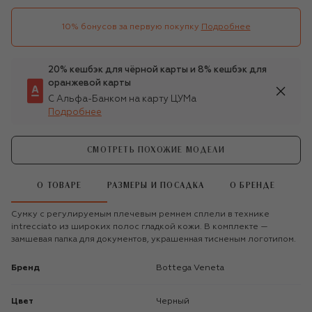
10% бонусов за первую покупку
Подробнее
20% кешбэк для чёрной карты и 8% кешбэк для
оранжевой карты
С Альфа-Банком на карту ЦУМа
Подробнее
СМОТРЕТЬ ПОХОЖИЕ МОДЕЛИ
О ТОВАРЕ
РАЗМЕРЫ И ПОСАДКА
О БРЕНДЕ
Сумку с регулируемым плечевым ремнем сплели в технике
intrecciato из широких полос гладкой кожи. В комплекте —
замшевая папка для документов, украшенная тисненым логотипом.
Бренд
Bottega Veneta
Цвет
Черный