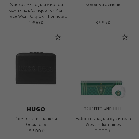
Жидкое мыло для жирной
Кожаный ремень
кожи лица Clinique For Men
Face Wash Oily Skin Formula
(200ml)
4 390 ₽
8 995 ₽
TRUEFITT AND HILL
Комплект из папки и
Набор мыла для рук и тела
блокнота
West Indian Limes
16 500 ₽
11 000 ₽