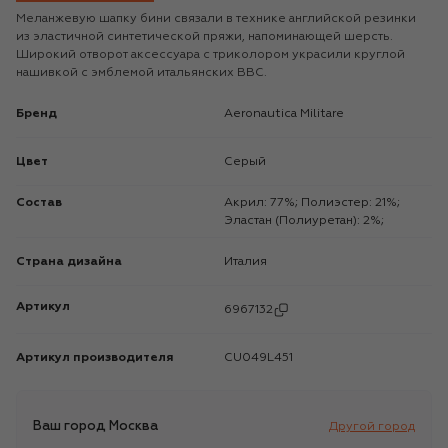
Меланжевую шапку бини связали в технике английской резинки
из эластичной синтетической пряжи, напоминающей шерсть.
Широкий отворот аксессуара с триколором украсили круглой
нашивкой с эмблемой итальянских ВВС.
Бренд
Aeronautica Militare
Цвет
Серый
Состав
Акрил: 77%; Полиэстер: 21%;
Эластан (Полиуретан): 2%;
Страна дизайна
Италия
Артикул
6967132
Артикул производителя
CU049L451
Ваш город
Москва
Другой город