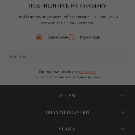
ПОДПИШИТЕСЬ НА РАССЫЛКУ
Чтобы первыми узнавать об эксклюзивных новинках и
специальных предложениях
Женское
Мужское
Продолжая, вы даете
согласие
на обработку
персональных данных
О ЦУМ
О магазине
ОНЛАЙН ПОКУПКИ
Новости и события
Вопросы и ответы
УСЛУГИ
Бутики и ПВЗ ЦУМ