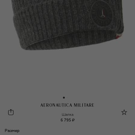
AERONAUTICA MILITARE
Aeronautica Militare
Шапка
6 795 ₽
Размер