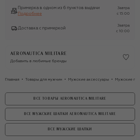
Примерка в одном из 6 пунктов выдачи
Завтра
Подробнее
c 15:00
Завтра
Доставка с примеркой
c 10:00
AERONAUTICA MILITARE
Добавить в любимые бренды
Главная
Товары для мужчин
Мужские аксессуары
Мужские го
ВСЕ ТОВАРЫ AERONAUTICA MILITARE
ВСЕ МУЖСКИЕ ШАПКИ AERONAUTICA MILITARE
ВСЕ МУЖСКИЕ ШАПКИ