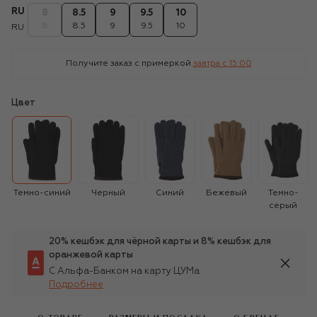
RU
8
8.5
9
9.5
10
8
8.5
9
9.5
10
RU
Получите заказ с примеркой
завтра c 15:00
Цвет
Темно-синий
Черный
Синий
Бежевый
Темно-
серый
20% кешбэк для чёрной карты и 8% кешбэк для
оранжевой карты
С Альфа-Банком на карту ЦУМа
Подробнее