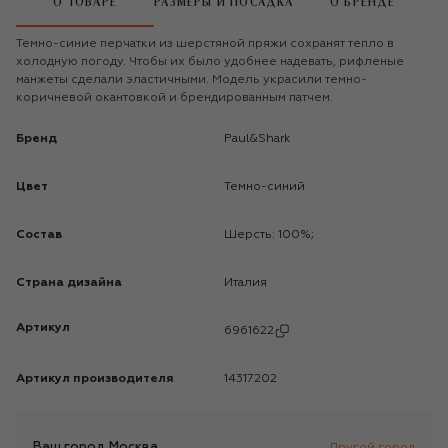
О ТОВАРЕ
РАЗМЕРЫ И ПОСАДКА
О БРЕНДЕ
Темно-синие перчатки из шерстяной пряжи сохранят тепло в
холодную погоду. Чтобы их было удобнее надевать, рифленые
манжеты сделали эластичными. Модель украсили темно-
коричневой окантовкой и брендированным патчем.
Бренд
Paul&Shark
Цвет
Темно-синий
Состав
Шерсть: 100%;
Страна дизайна
Италия
Артикул
6961622
Артикул производителя
14317202
Ваш город
Москва
Другой город