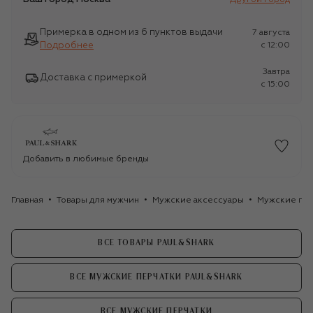
Примерка в одном из 6 пунктов выдачи
7 августа
Подробнее
c 12:00
Завтра
Доставка с примеркой
c 15:00
Добавить в любимые бренды
Главная
Товары для мужчин
Мужские аксессуары
Мужские пер
ВСЕ ТОВАРЫ PAUL&SHARK
ВСЕ МУЖСКИЕ ПЕРЧАТКИ PAUL&SHARK
ВСЕ МУЖСКИЕ ПЕРЧАТКИ