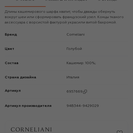
Длины кашемирового шарфа хватит, чтобы дважды обернуть
вокруг шеи или сформировать французский узел. Концы тканого
аксессуара с ворсистой фактурой украсили витой бахромой.
Бренд
Corneliani
Цвет
Голубой
Состав
Кашемир: 100%;
Страна дизайна
Италия
Артикул
6957669
Артикул производителя
94B344-9429029