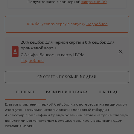
Получите заказ с примеркой
завтра c 18:00
10% бонусов за первую покупку
Подробнее
20% кешбэк для чёрной карты и 8% кешбэк для
оранжевой карты
С Альфа-Банком на карту ЦУМа
Подробнее
СМОТРЕТЬ ПОХОЖИЕ МОДЕЛИ
О ТОВАРЕ
РАЗМЕРЫ И ПОСАДКА
О БРЕНДЕ
Для изготовления черной бейсболки с потертостями на широком
изогнутом козырьке использовали хлопковый габардин.
Аксессуар с рельефным брендированным патчем на тулье спереди
дополнили регулируемым ремешком велкро с вышитым годом
создания марки.