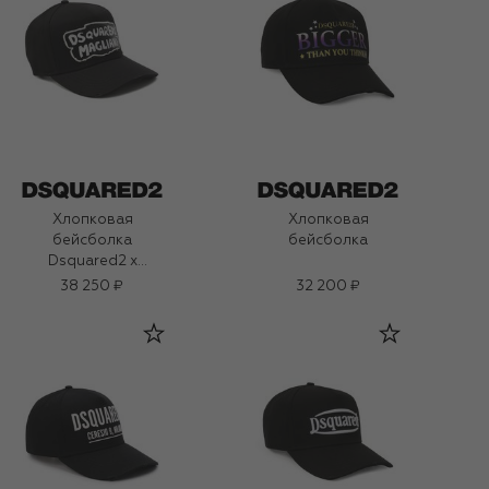
Хлопковая
Хлопковая
бейсболка
бейсболка
Dsquared2 x
Magliano
38 250 ₽
32 200 ₽