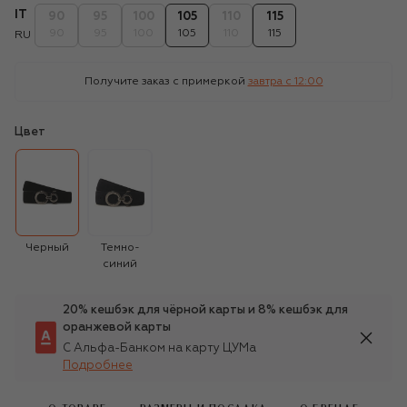
IT
90
95
100
105
110
115
90
95
100
105
110
115
RU
Получите заказ с примеркой
завтра c 12:00
Цвет
Черный
Темно-
синий
20% кешбэк для чёрной карты и 8% кешбэк для
оранжевой карты
С Альфа-Банком на карту ЦУМа
Подробнее