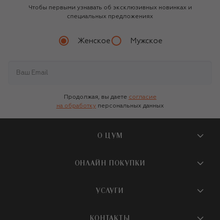
Чтобы первыми узнавать об эксклюзивных новинках и
специальных предложениях
Женское
Мужское
Продолжая, вы даете
согласие
на обработку
персональных данных
О ЦУМ
О магазине
ОНЛАЙН ПОКУПКИ
Новости и события
Вопросы и ответы
УСЛУГИ
Бутики и ПВЗ ЦУМ
Мобильное приложение
Контакты
Шопинг-сервисы
КОНТАКТЫ
Доставка