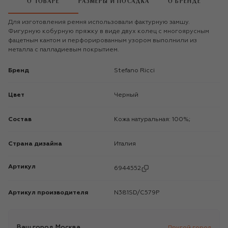
О ТОВАРЕ
РАЗМЕРЫ И ПОСАДКА
О БРЕНДЕ
Для изготовления ремня использовали фактурную замшу.
Фигурную кобурную пряжку в виде двух колец с многоярусным
фацетным кантом и перфорированным узором выполнили из
металла с палладиевым покрытием.
Бренд
Stefano Ricci
Цвет
Черный
Состав
Кожа натуральная: 100%;
Страна дизайна
Италия
Артикул
6944552
Артикул производителя
N381SD/C579P
Ваш город
Москва
Другой город