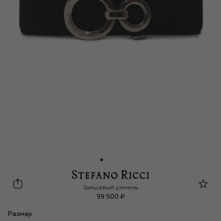
Stefano Ricci
Замшевый ремень
99 500 ₽
Размер