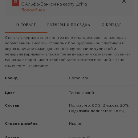
С Альфа-Банком на карту ЦУМа
Подробнее
О ТОВАРЕ
РАЗМЕРЫ И ПОСАДКА
О БРЕНДЕ
Стеганую куртку выполнили из поплина на основе полиэстера с
добавлением вискозы. Модель с брендированной пластиной и
двумя шлицами сзади дополнили внутренними кулиской и
четырьмя карманами, а также тремя внешними карманами. Съемная
манишка с воротником-стойкой застегивается молнией, а само
изделие — пуговицами.
Бренд
Corneliani
Цвет
Темно-синий
Состав
Полиэстер: 80%; Вискоза: 20%;
Подкладка-полиэстер: 100%;
Страна дизайна
Италия
Артикул