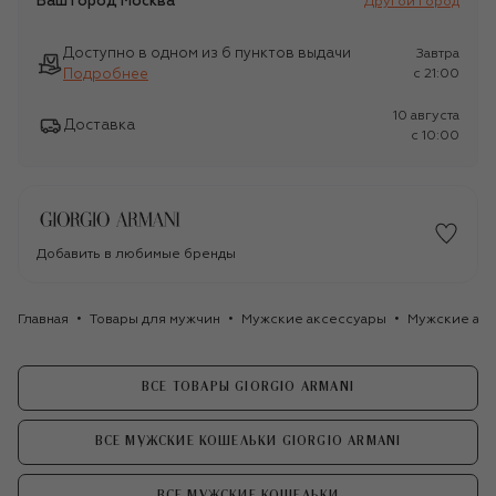
Ваш город
Москва
Другой город
Доступно в одном из 6 пунктов выдачи
Завтра
Подробнее
c 21:00
10 августа
Доставка
c 10:00
Добавить в любимые бренды
Главная
Товары для мужчин
Мужские аксессуары
Мужские акс
ВСЕ ТОВАРЫ GIORGIO ARMANI
ВСЕ МУЖСКИЕ КОШЕЛЬКИ GIORGIO ARMANI
ВСЕ МУЖСКИЕ КОШЕЛЬКИ