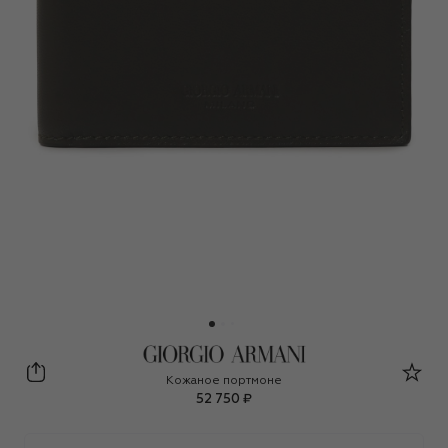
Giorgio Armani
Кожаное портмоне
52 750 ₽