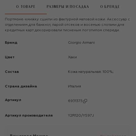
О ТОВАРЕ
РАЗМЕРЫ И ПОСАДКА
О БРЕНДЕ
Портмоне-книжку сшили из фактурной матовой кожи. Аксессуар с
отделением для банкнот, парой отсеков и восемью слотами для
кредитных карт декорировали тисненым логотипом спереди.
Бренд
Giorgio Armani
Цвет
Хаки
Состав
Кожа натуральная: 100%;
Страна дизайна
Италия
Артикул
6931375
Артикул производителя
Y2R120/YS97J