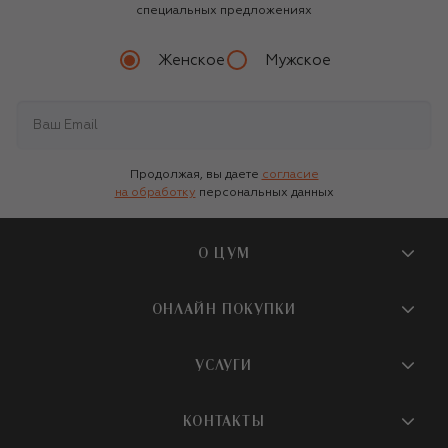
специальных предложениях
Женское
Мужское
Продолжая, вы даете
согласие
на обработку
персональных данных
О ЦУМ
О магазине
ОНЛАЙН ПОКУПКИ
Новости и события
Вопросы и ответы
УСЛУГИ
Бутики и ПВЗ ЦУМ
Мобильное приложение
Контакты
Шопинг-сервисы
КОНТАКТЫ
Доставка
Наша история
Шопинг со стилистом ЦУМ