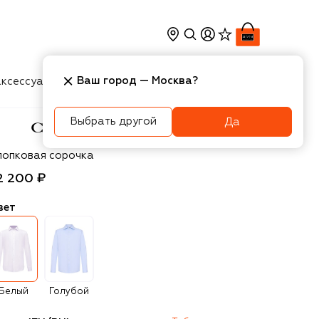
Ваш город —
Москва
?
ксессуары
Косметика
Интерьер
Новости
Выбрать другой
Да
nali
лопковая сорочка
2 200 ₽
вет
Белый
Голубой