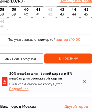
азмер
(EU/RU)
Таблица размеров
38
39
40
41
42
43
44
45
38
39
40
41
42
43
44
45
46
46
Получите заказ с примеркой
завтра c 10:00
В корзину
Быстрая покупка
20% кешбэк для чёрной карты и 8%
кешбэк для оранжевой карты
С Альфа-Банком на карту ЦУМа
Подробнее
Ваш город
Москва
Другой город