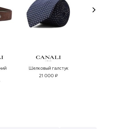
ний
Шелковый галстук
Парфюмерная вода
Cologne Indelebile
21 000 ₽
(50ml)
₽
26 800 ₽