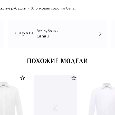
рубашек и традиционная верхняя одежда для мужчин на
жские рубашки
Хлопковая сорочка Canali
любой сезон.
Аксессуары представлены элегантной итальянской
классикой: характерными шелковыми галстуками с
орнаментами, головными уборами и перчатками,
Все рубашки
кожаными ремнями и обувью в стиле smart casual.
Canali
ПОХОЖИЕ МОДЕЛИ