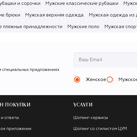
убашки и сорочки
Мужские классические рубашки
Мужск
ие брюки
Мужская верхняя одежда
Мужская одежда из
е пляжные принадлежности
Мужские поло
Мужская спор
и специальных предложениях
Женское
Мужско
Н ПОКУПКИ
УСЛУГИ
 и ответы
Шопинг-сервисы
ое приложение
Шопинг со стилистом ЦУМ