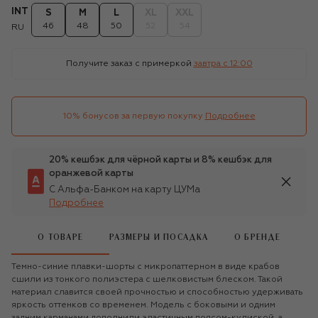
INT
S
M
L
XL
XXL
46
48
50
52
54
RU
Получите заказ с примеркой
завтра c 12:00
10% бонусов за первую покупку
Подробнее
20% кешбэк для чёрной карты и 8% кешбэк для
оранжевой карты
С Альфа-Банком на карту ЦУМа
Подробнее
О ТОВАРЕ
РАЗМЕРЫ И ПОСАДКА
О БРЕНДЕ
Темно-синие плавки-шорты с микропаттерном в виде крабов
сшили из тонкого полиэстера с шелковистым блеском. Такой
материал славится своей прочностью и способностью удерживать
яркость оттенков со временем. Модель с боковыми и одним
задним карманами дополнили эластичным поясом-кулиской, а