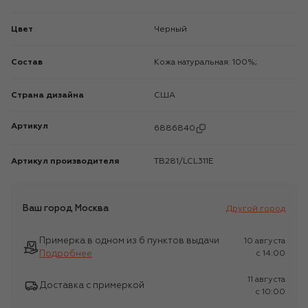
Цвет
Черный
Состав
Кожа натуральная: 100%;
Страна дизайна
США
Артикул
6886840
Артикул производителя
TB281/LCL311E
Ваш город
Москва
Другой город
Примерка в одном из 6 пунктов выдачи
10 августа
Подробнее
c 14:00
11 августа
Доставка с примеркой
c 10:00