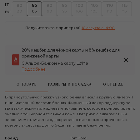
IT
80
85
90
95
100
105
110
115
80
85
90
95
100
105
110
115
RU
Получите заказ с примеркой
10 августа c 14:00
20% кешбэк для чёрной карты и 8% кешбэк для
оранжевой карты
С Альфа-Банком на карту ЦУМа
Подробнее
О ТОВАРЕ
РАЗМЕРЫ И ПОСАДКА
О БРЕНДЕ
В прямоугольную пряжку узкого ремня вписали крупную литеру T
и миниатюрный логотип бренда. Фирменный декор подчеркнули
гальваническим палладиевым покрытием, которое контрастирует с
эмалью в тон черной телячьей коже. Материал с едва заметным
зернением отличается одновременно мягкостью и прочностью,
поэтому аксессуар долго будет выглядеть безупречно.
Бренд
Tom Ford