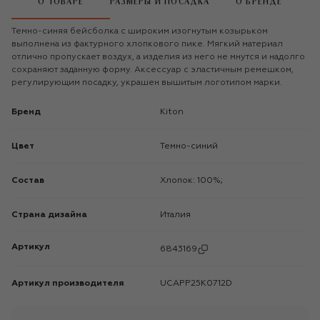
О ТОВАРЕ
РАЗМЕРЫ И ПОСАДКА
О БРЕНДЕ
Темно-синяя бейсболка с широким изогнутым козырьком
выполнена из фактурного хлопкового пике. Мягкий материал
отлично пропускает воздух, а изделия из него не мнутся и надолго
сохраняют заданную форму. Аксессуар с эластичным ремешком,
регулирующим посадку, украшен вышитым логотипом марки.
Бренд
Kiton
Цвет
Темно-синий
Состав
Хлопок: 100%;
Страна дизайна
Италия
Артикул
6843169
Артикул производителя
UCAPP25K0712D