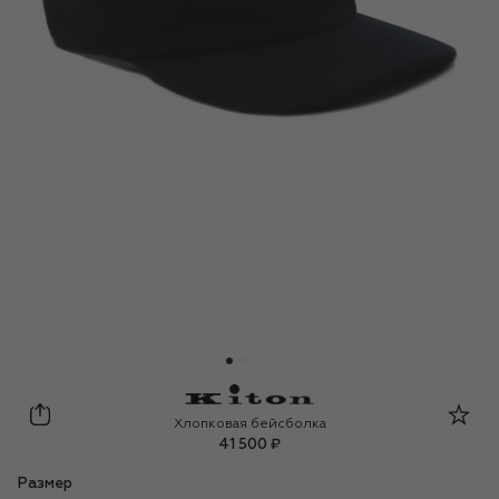
Kiton
Хлопковая бейсболка
41 500 ₽
Размер