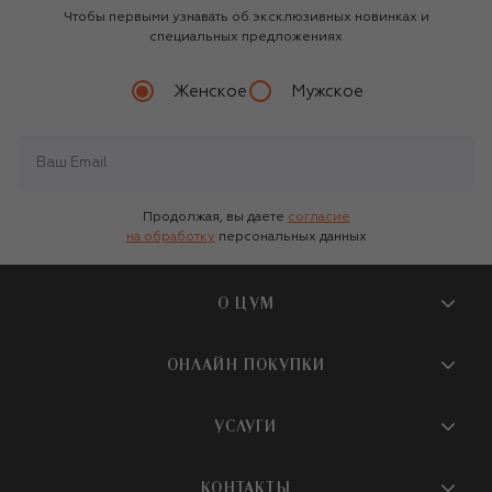
Чтобы первыми узнавать об эксклюзивных новинках и
специальных предложениях
Женское
Мужское
Продолжая, вы даете
согласие
на обработку
персональных данных
О ЦУМ
О магазине
ОНЛАЙН ПОКУПКИ
Новости и события
Вопросы и ответы
УСЛУГИ
Бутики и ПВЗ ЦУМ
Мобильное приложение
Контакты
Шопинг-сервисы
КОНТАКТЫ
Доставка