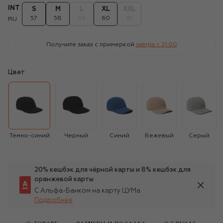
INT
S
M
L
XL
XXL
57
58
59
60
61
RU
Получите заказ с примеркой
завтра c 21:00
Цвет
Темно-синий
Черный
Синий
Бежевый
Серый
20% кешбэк для чёрной карты и 8% кешбэк для
оранжевой карты
С Альфа-Банком на карту ЦУМа
Подробнее