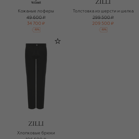
Кожаные лоферы
Толстовка из шерсти и шелка
49 600 ₽
299 500 ₽
34 700 ₽
209 500 ₽
-
30
%
-
30
%
Хлопковые брюки