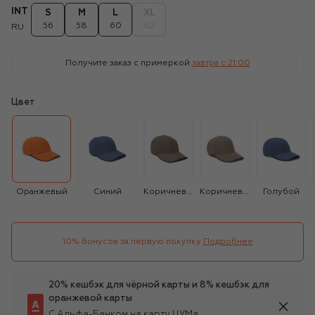
INT
S
M
L
XL
56
58
60
62
RU
Получите заказ с примеркой
завтра c 21:00
Цвет
Оранжевый
Синий
Коричневый
Коричневый
Голубой
10% бонусов за первую покупку
Подробнее
20% кешбэк для чёрной карты и 8% кешбэк для
оранжевой карты
С Альфа-Банком на карту ЦУМа