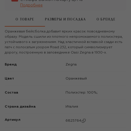
Подробнее
О ТОВАРЕ
РАЗМЕРЫ И ПОСАДКА
О БРЕНДЕ
Оранжевая бейсболка добавит ярких красок повседневному
образу. Модель сшили из плотного непромокаемого полиэстера,
устойчивого к загрязнениям. Над эластичной вставкой сзади есть
патч с полосатым узором Road 232, который символизирует
дорогу, построенную в заповеднике Oasi Zegna в 1930-х.
Бренд
Zegna
Цвет
Оранжевый
Состав
Полиэстер: 100%;
Страна дизайна
Италия
Артикул
6825764