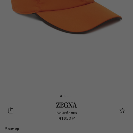
Zegna
Бейсболка
41 950 ₽
Размер