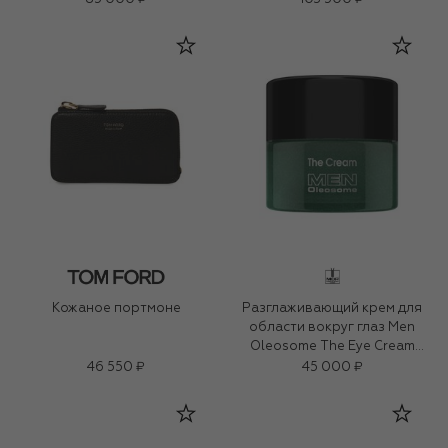
Кожаное портмоне
Разглаживающий крем для
области вокруг глаз Men
Oleosome The Eye Cream
(15ml)
46 550 ₽
45 000 ₽