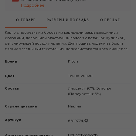
Подробнее
О ТОВАРЕ
РАЗМЕРЫ И ПОСАДКА
О БРЕНДЕ
Карго с прорезными боковыми карманами, закрывающимися
клапанами, дополнили эластичным поясом с потайной кулиской,
регулирующей посадку на талии. Для пошива модели выбрали
мягкий эластичный текстиль из шелковистого тонкого лиоцелла.
Бренд
Kiton
Цвет
Темно-синий
Состав
Лиоцелл: 97%; Эластан
(Полиуретан): 3%;
Страна дизайна
Италия
Артикул
6819774
Артикул производителя
UPLACTK0607D