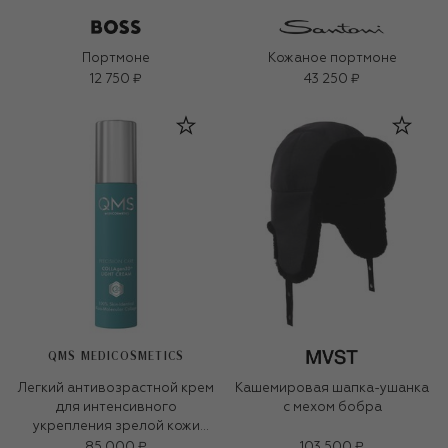
Портмоне
Кожаное портмоне
12 750 ₽
43 250 ₽
QMS MEDICOSMETICS
Легкий антивозрастной крем
Кашемировая шапка-ушанка
для интенсивного
с мехом бобра
укрепления зрелой кожи
«3D-коллаген» (50ml)
85 000 ₽
103 500 ₽