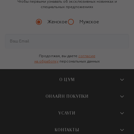
Чтобы первыми узнавать об эксклюзивных новинках и
специальных предложениях
Женское
Мужское
Продолжая, вы даете
согласие
на обработку
персональных данных
О ЦУМ
О магазине
ОНЛАЙН ПОКУПКИ
Новости и события
Вопросы и ответы
УСЛУГИ
Бутики и ПВЗ ЦУМ
Мобильное приложение
Контакты
Шопинг-сервисы
КОНТАКТЫ
Доставка