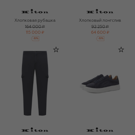
Хлопковая рубашка
Хлопковый лонгслив
164 000 ₽
92 250 ₽
115 000 ₽
64 600 ₽
-
30
%
-
30
%