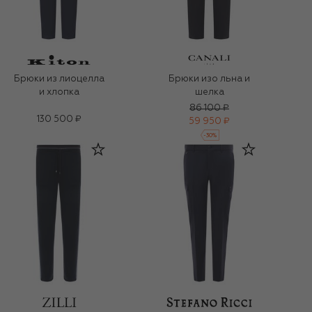
Брюки из лиоцелла
Брюки изо льна и
и хлопка
шелка
86 100 ₽
130 500 ₽
59 950 ₽
-
30
%