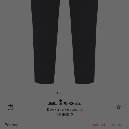
Kiton
Брюки из лиоцелла
93 300 ₽
Размер
Таблица размеров