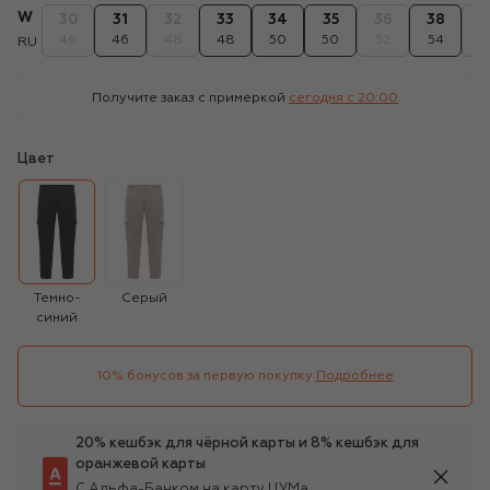
W
30
31
32
33
34
35
36
38
4
46
46
48
48
50
50
52
54
5
RU
Получите заказ с примеркой
сегодня c 20:00
Цвет
Темно-
Серый
синий
10% бонусов за первую покупку
Подробнее
20% кешбэк для чёрной карты и 8% кешбэк для
оранжевой карты
С Альфа-Банком на карту ЦУМа