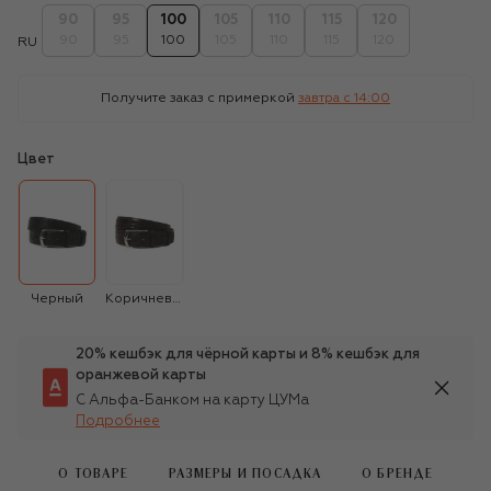
90
95
100
105
110
115
120
90
95
100
105
110
115
120
RU
Получите заказ с примеркой
завтра c 14:00
Цвет
Черный
Коричневый
20% кешбэк для чёрной карты и 8% кешбэк для
оранжевой карты
С Альфа-Банком на карту ЦУМа
Подробнее
О ТОВАРЕ
РАЗМЕРЫ И ПОСАДКА
О БРЕНДЕ