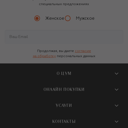
специальных предложениях
Женское
Мужское
Продолжая, вы даете
согласие
на обработку
персональных данных
О ЦУМ
О магазине
ОНЛАЙН ПОКУПКИ
Новости и события
Вопросы и ответы
УСЛУГИ
Бутики и ПВЗ ЦУМ
Мобильное приложение
Контакты
Шопинг-сервисы
КОНТАКТЫ
Доставка
Наша история