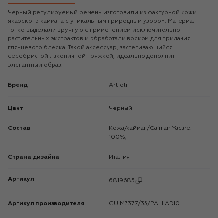
Черный регулируемый ремень изготовили из фактурной кожи
якарского каймана с уникальным природным узором. Материал
тонко выделали вручную с применением исключительно
растительных экстрактов и обработали воском для придания
глянцевого блеска. Такой аксессуар, застегивающийся
серебристой лаконичной пряжкой, идеально дополнит
элегантный образ.
Бренд
Artioli
Цвет
Черный
Состав
Кожа/кайман/Caiman Yacare:
100%;
Страна дизайна
Италия
Артикул
6819685
Артикул производителя
GUIM3377/35/PALLADI0