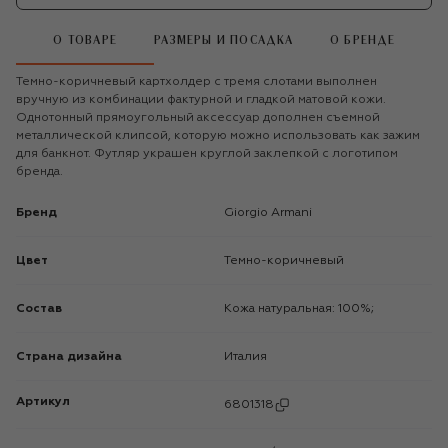
О ТОВАРЕ
РАЗМЕРЫ И ПОСАДКА
О БРЕНДЕ
Темно-коричневый картхолдер с тремя слотами выполнен
вручную из комбинации фактурной и гладкой матовой кожи.
Однотонный прямоугольный аксессуар дополнен съемной
металлической клипсой, которую можно использовать как зажим
для банкнот. Футляр украшен круглой заклепкой с логотипом
бренда.
Бренд
Giorgio Armani
Цвет
Темно-коричневый
Состав
Кожа натуральная: 100%;
Страна дизайна
Италия
Артикул
6801318