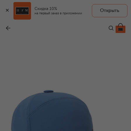
Скидка 10%
Открыть
на первый заказ в приложении
Бейсболка
-
49 300 ₽