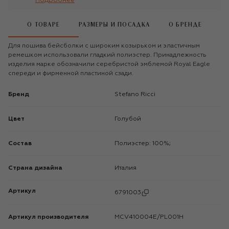
Подробнее
О ТОВАРЕ
РАЗМЕРЫ И ПОСАДКА
О БРЕНДЕ
Для пошива бейсболки с широким козырьком и эластичным
ремешком использовали гладкий полиэстер. Принадлежность
изделия марке обозначили серебристой эмблемой Royal Eagle
спереди и фирменной пластиной сзади.
Бренд
Stefano Ricci
Цвет
Голубой
Состав
Полиэстер: 100%;
Страна дизайна
Италия
Артикул
6791003
Артикул производителя
MCV410004E/PL001H