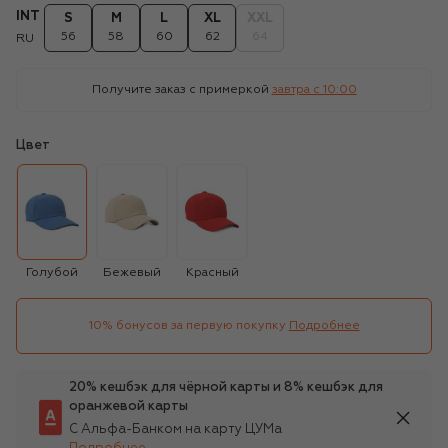
INT
S
M
L
XL
XXL
56
58
60
62
64
RU
Получите заказ с примеркой
завтра c 10:00
Цвет
Голубой
Бежевый
Красный
10% бонусов за первую покупку
Подробнее
20% кешбэк для чёрной карты и 8% кешбэк для
оранжевой карты
С Альфа-Банком на карту ЦУМа