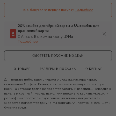
10% бонусов за первую покупку
Подробнее
20% кешбэк для чёрной карты и 8% кешбэк для
оранжевой карты
С Альфа-Банком на карту ЦУМа
Подробнее
СМОТРЕТЬ ПОХОЖИЕ МОДЕЛИ
О ТОВАРЕ
РАЗМЕРЫ И ПОСАДКА
О БРЕНДЕ
Для пошива небольшого черного рюкзака мастера марки,
основанной Стефано Риччи, использовали матовую зернистую
кожу, на которой долго не появятся заломы и царапины. Переднюю
панель и крупный пуллер на молнии внешнего кармана украсили
рельефным логотипом с драгоценным темным покрытием. В
аксессуар поместятся документы формата А4, портмоне, планшет и
бутылка воды.