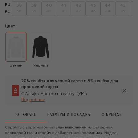
EU
38
39
40
41
42
43
44
45
4
38
39
40
41
42
43
44
45
4
RU
Цвет
Белый
Черный
20% кешбэк для чёрной карты и 8% кешбэк для
оранжевой карты
С Альфа-Банком на карту ЦУМа
Подробнее
О ТОВАРЕ
РАЗМЕРЫ И ПОСАДКА
О БРЕНДЕ
Сорочку с воротником «акула» выполнили из фактурной
хлопковой ткани стрейч с добавлением полиамида. Модель