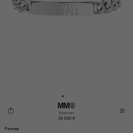
MM6
Браслет
36 050 ₽
Размер