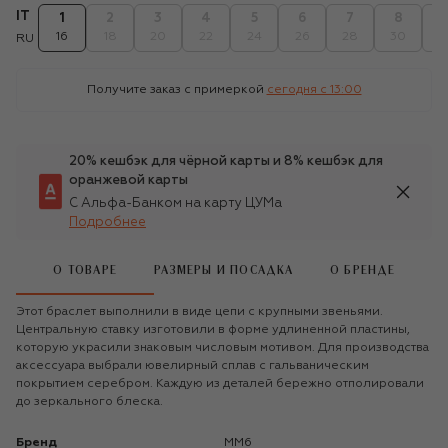
IT
1
2
3
4
5
6
7
8
1
16
18
20
22
24
26
28
30
3
RU
Получите заказ с примеркой
сегодня c 13:00
20% кешбэк для чёрной карты и 8% кешбэк для
оранжевой карты
С Альфа-Банком на карту ЦУМа
Подробнее
О ТОВАРЕ
РАЗМЕРЫ И ПОСАДКА
О БРЕНДЕ
Этот браслет выполнили в виде цепи с крупными звеньями.
Центральную ставку изготовили в форме удлиненной пластины,
которую украсили знаковым числовым мотивом. Для производства
аксессуара выбрали ювелирный сплав с гальваническим
покрытием серебром. Каждую из деталей бережно отполировали
до зеркального блеска.
Бренд
MM6