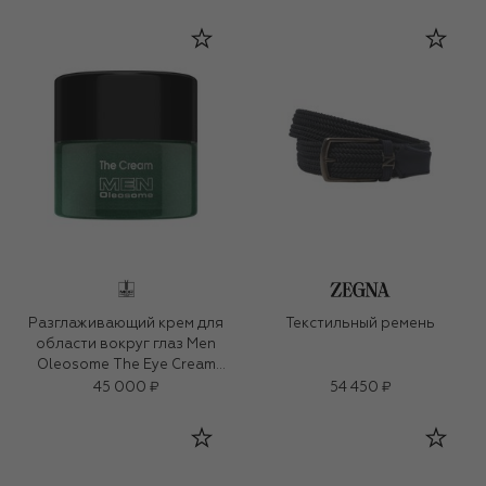
Разглаживающий крем для
Текстильный ремень
области вокруг глаз Men
Oleosome The Eye Cream
(15ml)
45 000 ₽
54 450 ₽