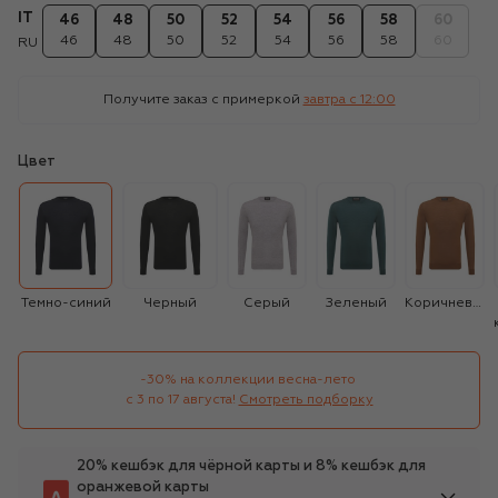
IT
46
48
50
52
54
56
58
60
46
48
50
52
54
56
58
60
RU
Получите заказ с примеркой
завтра c 12:00
Цвет
Темно-синий
Черный
Серый
Зеленый
Коричневый
-30% на коллекции весна-лето 

с 3 по 17 августа!
Смотреть подборку
20% кешбэк для чёрной карты и 8% кешбэк для
оранжевой карты