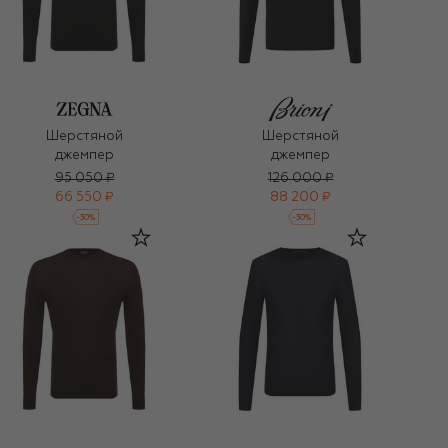
Шерстяной
Шерстяной
джемпер
джемпер
95 050 ₽
126 000 ₽
66 550 ₽
88 200 ₽
-
30
%
-
30
%