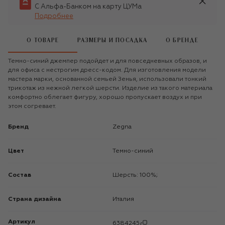
С Альфа-Банком на карту ЦУМа
Подробнее
О ТОВАРЕ
РАЗМЕРЫ И ПОСАДКА
О БРЕНДЕ
Темно-синий джемпер подойдет и для повседневных образов, и
для офиса с нестрогим дресс-кодом. Для изготовления модели
мастера марки, основанной семьей Зенья, использовали тонкий
трикотаж из нежной легкой шерсти. Изделие из такого материала
комфортно облегает фигуру, хорошо пропускает воздух и при
этом согревает.
Бренд
Zegna
Цвет
Темно-синий
Состав
Шерсть: 100%;
Страна дизайна
Италия
Артикул
6384245