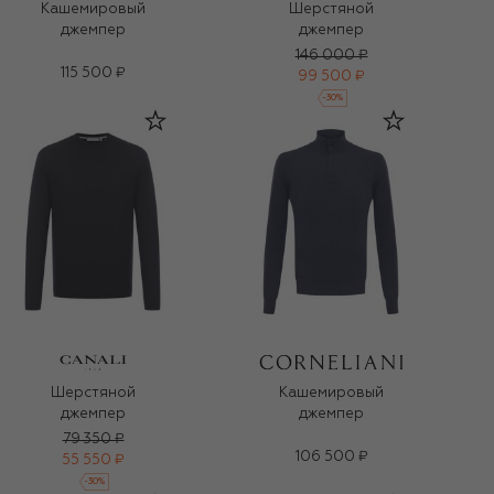
Кашемировый
Шерстяной
джемпер
джемпер
146 000 ₽
115 500 ₽
99 500 ₽
-
30
%
Шерстяной
Кашемировый
джемпер
джемпер
79 350 ₽
106 500 ₽
55 550 ₽
-
30
%